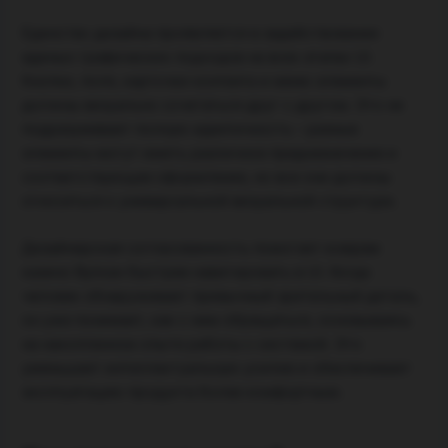
Единство дизайна проявляется в задействовании
единых графических подходов на всех этапах UI.
Кнопки, поля, карточки контента и меню элементы
должны визуально сочетаться друг с другом. Это не
подразумевает полную идентичность – разные
элементы могут иметь различное предназначение и
соответствующее оформление, но все они должны
относиться к универсальной визуальной структуре.
Дизайнерская согласованность помогает юзерам
казино Вулкан быстрее навигировать в UI. Когда
человек обнаруживает привычный зрительный деталь,
он уже понимает, как с ним обращаться, основываясь
на накопленном опыте работы с системой. Это
уменьшает интеллектуальную усилие и обеспечивает
эксплуатацию продукта более комфортным.