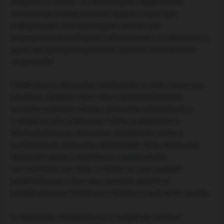
юзерского опыта – от наименьших графических
нюансов до универсальных правил структуры
информации. Они формируют основу для
формирования выборов и обеспечивают стабильность
даже при функционировании крупных коллективов
создателей.
Графические принципы охватывают в себя структуры
решеток, правила текстового форматирования,
колористические гаммы, принципы композиции и
стандарты для отдельных типов содержимого.
Функциональные принципы определяют работу
компонентов, принципы взаимодействий, принципы
обратной связи и обработки с различными
состояниями системы. Совместно они создают
дизайнерскую структуру, которая является
универсальным базой достоверности для всей группы.
Следование определенных стандартов требует