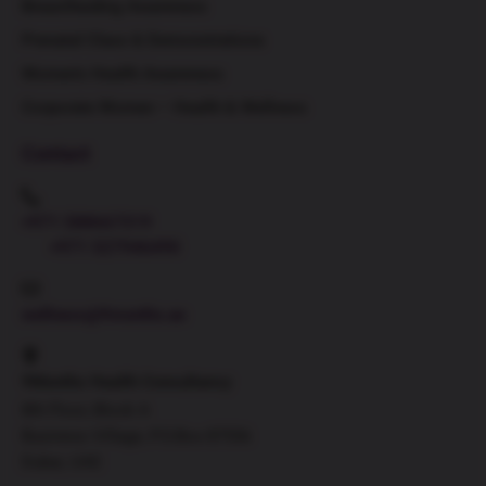
Breastfeeding Awareness
Prenatal Class & Demonstrations
Women's Health Awareness
Corporate Women – Health & Wellness
Contact
+971 588667319
+971 527946490
wellness@9months.ae
9Months Health Consultancy
8th Floor, Block A
Business Village, P.O.Box 87556
Dubai, UAE