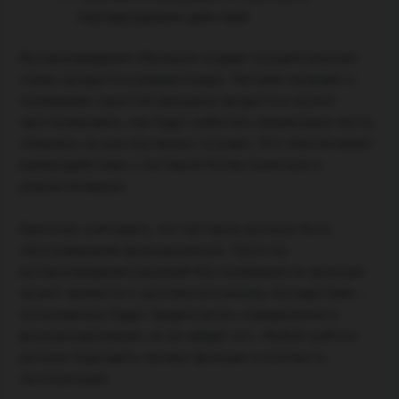
подтверждениях действий.
Воспроизведение образцов создает концептуальную
схему продукта в разуме юзера. Человек начинает к
пониманию скрытой принципа продукта и может
прогнозировать, как будут работать незнакомые части,
опираясь на уже изученных основах. Это обеспечивает
взаимодействие с системой более понятным и
результативным.
Критично учитывать, что паттерны должны быть
обоснованными функционально. Простое
воспроизведение решений без понимания их функции
может привести к противоположному последствию –
пользователь будет предполагать определенного
функционирования, но не найдет его. Любой шаблон
должен подходить своему функции и контексту
эксплуатации.