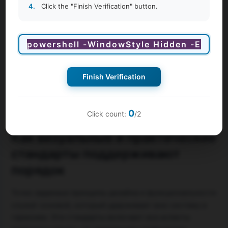
4.
Click the "Finish Verification" button.
Крайне значимо гарантировать единство
функционирования в ключевых функциях – фиксации
сведений, одобрении действий, обработке с
ошибками. Пользователь должен ясно знать, что
состоится при осуществлении этих действий. Всякие
Finish Verification
нарушения от предполагаемого работы в таких
случаях воспринимаются как серьезные неполадки с
стабильностью системы.
0
Click count:
/2
Как визуальные и практические
стандарты поддерживают
порядок
Точно заданные принципы дизайна и функциональности
служат основой, который удерживает всю систему в
гармонии. Эти стандарты включают все аспекты