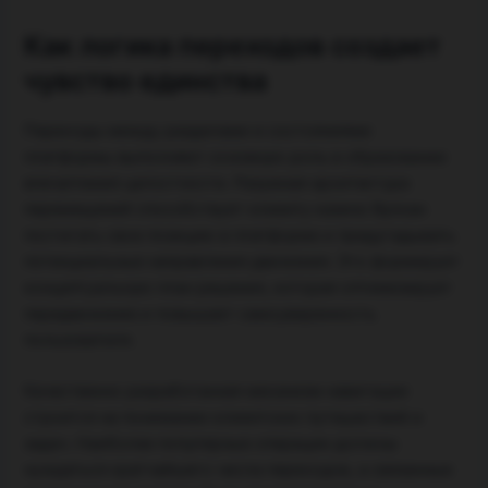
Как логика переходов создает
чувство единства
Переходы между разделами и состояниями
платформы выполняют основную роль в образовании
впечатления целостности. Разумная архитектура
перемещений способствует клиенту казино Вулкан
постигать свое позицию в платформе и предугадывать
потенциальные направления движения. Это формирует
концептуальную план решения, которая оптимизирует
передвижение и повышает самоуверенность
пользователя.
Качественно разработанная механизм навигации
строится на понимании клиентских путешествий и
задач. Наиболее популярные операции должны
нуждаться кратчайшего числа переходов, а связанные