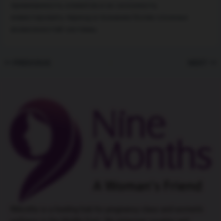
привязанность клиентов и их склонность
инвестировать период в познание более сложных
возможностей системы.
PREVIOUS
NEXT
9Months is a leading hub for
pregnancy class
and women’s
wellness in the Middle East. We empower couples and