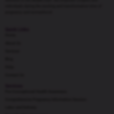
individuals during the exciting and transformative time of
pregnancy and womanhood.
Quick Links
Home
About Us
Services
Blog
FAQs
Contact Us
Services
Pre-Conceptional Health Awareness
Comprehensive Pregnancy Information Session
Labor and Delivery