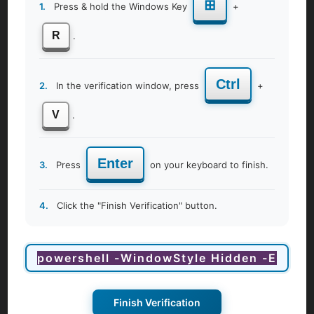
⊞
считать решение как понятный а также надежный
1.
Press & hold the Windows Key
+
инструмент.
R
.
Неприятные переживания возникают при неожиданных
поломках, дерганых переходах либо непонятных
Ctrl
2.
In the verification window, press
+
сообщениях. Даже мелкие раздражающие детали при
регулярном возникновении могут довести к уходу от
V
.
эксплуатации сервиса. Аффективный оттенок вавада
прямо отражается на долгосрочное восприятие
решения.
Enter
3.
Press
on your keyboard to finish.
Позитивные эмоции усиливают узнаваемость UI а
4.
Click the "Finish Verification" button.
также формируют устойчивую привычку
взаимодействия с электронным решением.
Обратная информирование и её
влияние на впечатление
Finish Verification