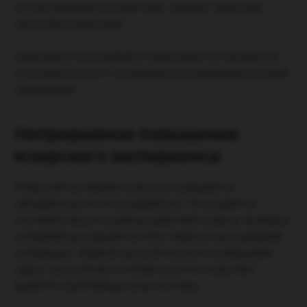
не учитывающие эти факторы, снижают заметную
прослойку аудитории.
Адаптивность интерфейса гарантирует устойчивость
пользовательского экспириенса на изменении условий
применения.
Непрерывное повышение
юзерского экспириенса
Юзерский экспириенс вовсе не оказывается
неподвижным итогом разработки. Он нуждается
систематического разбора действий юзеров, проверки
интерфейсных вариантов плюс пересмотра сценариев
интеракции. Индикаторы длительности совершения
задач, числа сбоев и степени участия позволяют
выявлять проблемные зоны системы.