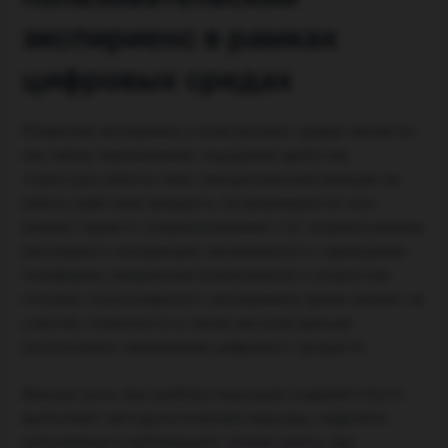
экспириенс в рамках
цифровых средах
Юзерский экспириенс в электронных средах является
как набор переживаний, ощущения удобства,
структуры работы плюс эмоциональной реакции на
работу действие продукта. Он формируется не в
момент первого соприкосновения с UI, скорее в рамках
регулярного интеракции человеческого с функциями
платформы, визуальной компоновкой и скоростью
отклика. Сила юзерского экспириенса прямо влияет на
участие, лояльность а также настрой дальше
использовать применение цифрового продукта.
Важную роль при разборе подходов создания опыта
выполняют методологические подходы, подробно
изложенные в публикациях
vavada casino
, где