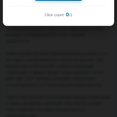
Диджитал среды должны постоянно информировать
юзера о итогах операций. Подтверждающие
0
Click count:
/2
сообщения транзакций, показатели ожидания плюс
сообщения об проблемах способствуют поддерживать
понимание процесса. Недостаток реактивной связи
рождает неопределённость плюс снижает
уверенность.
Эффективная обратная информирование должна быть
выглядеть своевременной а также прозрачной. Она
вавада казино не засыпает юзера служебными
терминами, а предоставляет ясное видение о этапе
действия. Этот принцип усиливает впечатление
контролируемости а также спокойствия в системе.
Удачно настроенная коммуникация между платформой
а также человеком уменьшает количество ошибок
плюс повышает итоговую продуктивность
взаимодействия.