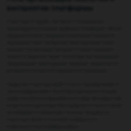
восприятии платформы
Структура UI задаёт, как просто пользователь
ориентируется в рамках цифровой платформе. Чёткая
иерархия блоков, разумное компоновка элементов
управления плюс прозрачная навигационная схема
снижают когнитивную нагрузку а также повышают
скорость закрытие задач. Если юзер без напряжения
обнаруживает необходимую сведения, закрепляется
восприятие контроля и надежности платформы.
Неудачная структура ведёт к хаосу, промедлениям а
также раздражению. Порой функционально мощная
среда способна восприниматься в виде некомфортная,
когда блоки разложены беспорядочно а также совсем
не совпадают с привычкам. Поэтому проработка
структуры является основой комфортного
клиентского опыта вавада казино.