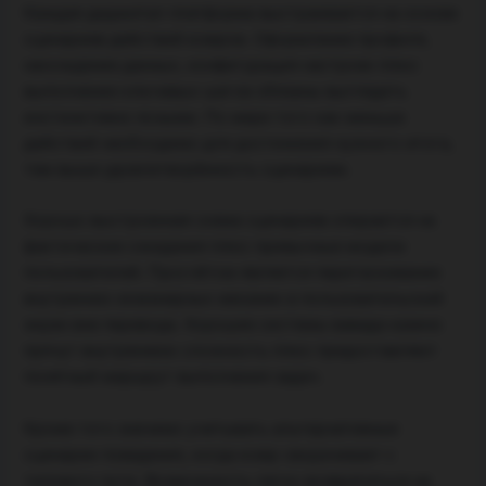
Каждая диджитал платформа выстраивается на основе
сценариев действий юзеров. Оформление профиля,
нахождение данных, конфигурация настроек плюс
выполнение ключевых шагов обязаны выглядеть
инстинктивно ясными. По мере того как меньше
действий необходимо для достижения нужного итога,
тем выше удовлетворённость сценарием.
Хорошо выстроенная схема сценариев опирается на
фактические ожидания плюс привычные модели
пользователей. Просчётом является перетаскивание
внутренних инженерных механик в пользовательский
экран вне перевода. Хорошие системы вавада казино
прячут внутреннюю сложность плюс предоставляют
понятный маршрут выполнения задач.
Кроме того значимо учитывать альтернативные
сценарии поведения, когда юзер сворачивает с
типового пути. Возможность легко возвратиться на