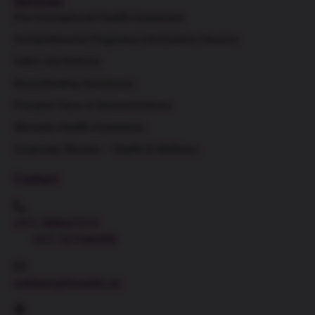
Services
Pre-Conceptional Health Awareness
Comprehensive Pregnancy Information Session
Labor and Delivery
Breastfeeding Awareness
Prenatal Class & Demonstrations
Women's Health Awareness
Corporate Women – Health & Wellness
Contact
+971 588667319
+971 527946490
wellness@9months.ae