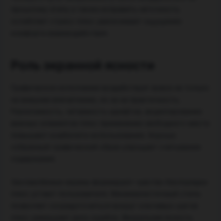
прошлому этапу а также исправить неточность
ослабляет стресс плюс увеличивает ощущение
комфорта взаимодействия.
Роль экранной ясности
Графическое исполнение воздействует вовсе не только
на внешнее впечатление, но на на практичность.
Различимость, читаемость шрифтов, акцентирование
важных элементов плюс применение свободного места
повышают юзабилити использования. Хорошо
собранный графический образ упрощает считывание
содержания.
Захламлённые экраны формируют чувство беспорядка
плюс устают пользователя. Минималистичный стиль
позволяет сосредоточиться вокруг ключевых шагов
плюс уменьшает риск ошибок. Визуальная ясность