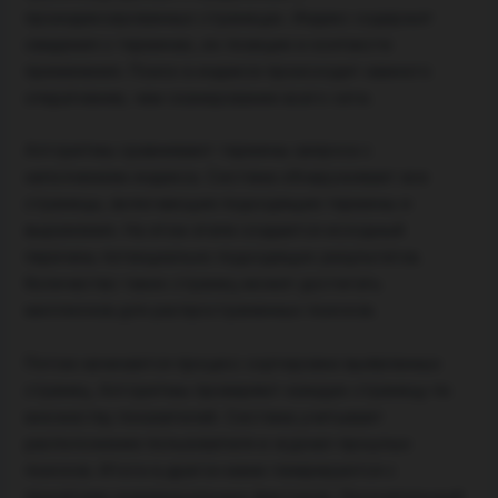
проиндексированных страницах. Индекс содержит
сведения о терминах, их позиции и контексте
применения. Поиск в индексе происходит намного
оперативнее, чем сканирование всего сети.
Алгоритмы сравнивают термины запроса с
наполнением индекса. Система обнаруживает все
страницы, включающие подходящие термины и
выражения. На этом этапе создается исходный
перечень потенциально подходящих результатов.
Количество таких страниц может достигать
миллионов для распространенных поисков.
Потом начинается процесс сортировки выявленных
страниц. Алгоритмы проверяют каждую страницу по
множеству показателей. Система учитывает
расположение пользователя и журнал прошлых
поисков. Итоги в драгон мани генерируются с
принятием индивидуальных факторов. Окончательный