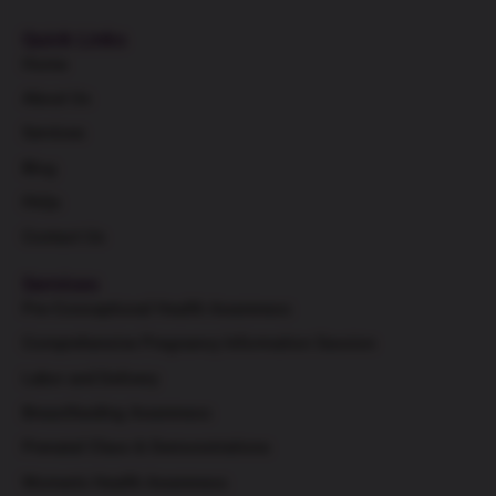
Quick Links
Home
About Us
Services
Blog
FAQs
Contact Us
Services
Pre-Conceptional Health Awareness
Comprehensive Pregnancy Information Session
Labor and Delivery
Breastfeeding Awareness
Prenatal Class & Demonstrations
Women's Health Awareness