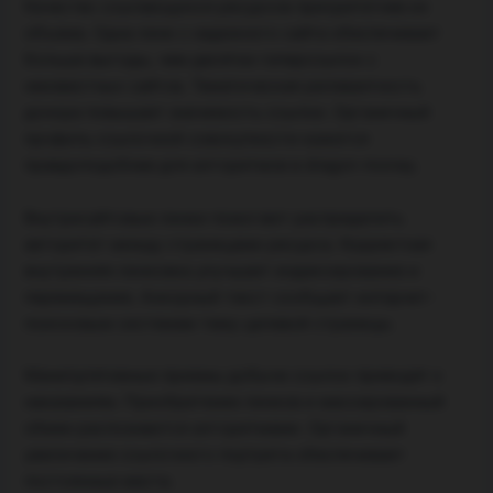
Качество ссылающихся ресурсов приоритетнее их
объема. Одна линк с надежного сайта обеспечивает
больше выгоды, чем десятки гиперссылок с
неизвестных сайтов. Тематическая релевантность
донора повышает значимость ссылки. Органичный
профиль ссылочной совокупности кажется
правдоподобнее для алгоритмов в dragon money.
Внутрисайтовые линки помогают распределить
авторитет между страницами ресурса. Корректная
внутренняя линковка улучшает индексирование и
перемещение. Анкорный текст сообщает интернет-
поисковым системам тему целевой страницы.
Манипулятивные приемы добычи ссылок приводят к
наказаниям. Приобретение линков и массированный
обмен распознаются алгоритмами. Органичный
увеличение ссылочного портрета обеспечивает
постоянные места.