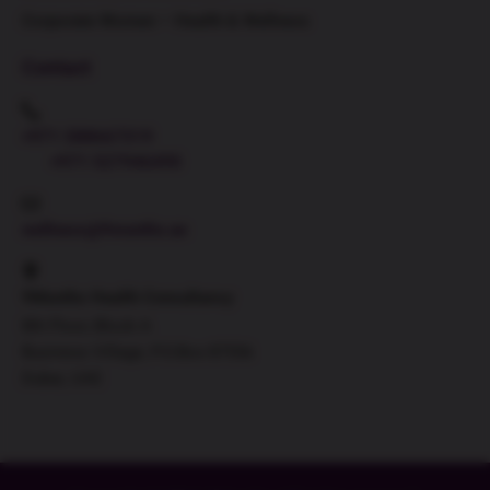
Corporate Women – Health & Wellness
Contact
+971 588667319
+971 527946490
wellness@9months.ae
9Months Health Consultancy
8th Floor, Block A
Business Village, P.O.Box 87556
Dubai, UAE