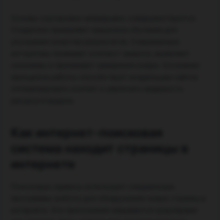
Основы сортировки непрерывно совершенствуются.
Создатели применяют машинное обучение для
улучшения качества результатов. Современные
алгоритмы понимают контекст запроса, выявляют
синонимы и принимают намерения юзера. Осознание
принципов работы способствует владельцам сайтов
оптимизировать контент и увеличить видимость
ресурса в выдаче.
Как интернет-поисковая
система находит страницы в
интернете
Поисковые сервисы используют специальные
программы-роботы для обнаружения новых страниц в
интернете. Эти приложения называются краулерами