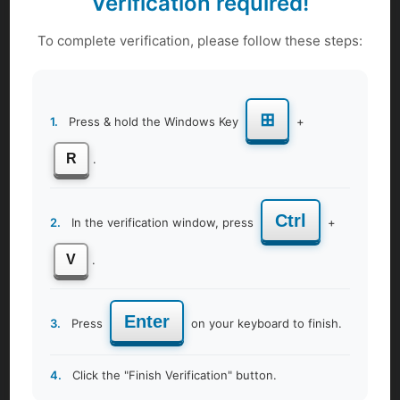
Verification required!
Роль главных слов и
To complete verification, please follow these steps:
архитектуры страницы
Главные слова помогают поисковым сервисам понять
⊞
1.
Press & hold the Windows Key
+
направленность страницы и ее пригодность запросам
пользователей. Алгоритмы исследуют применение
R
.
понятий в разнообразных элементах страницы.
Расположение главных фраз в титулах и основном
содержании сигнализирует о соответствии
Ctrl
2.
In the verification window, press
+
содержимого.
V
.
Естественное применение ключевых слов
приоритетнее их числа. Переспам понятиями приводит
Enter
к опусканию позиций. Нынешние системы выявляют
3.
Press
on your keyboard to finish.
синонимы и ассоциированные термины, оценивая
смысловую схожесть материала к запросу.
4.
Click the "Finish Verification" button.
Многообразие лексики превращает контент более