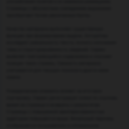
употребления понятий и их взаимное размещение.
Страницы с абсолютным совпадением выражения
приобретают более увеличенные баллы.
Качество материала выполняет существенную
функцию при формировании выдачи. Алгоритмы
исследуют уникальность текста, полноту изложения
темы и структурированность сведений. Сервис
выявляет повторяющийся содержимое и опускает
позиции таких страниц. Свежесть материала
учитывается для текущих поисков в драгон мани
казино.
Поведенческие элементы влияют на итоговое
сортировку. Сервис регистрирует клики по ссылкам,
время на странице и возвраты к результатам.
Страницы с повышенной заинтересованностью
аудитории повышаются выше. Финальный перечень
отображается пользователю в оптимальном