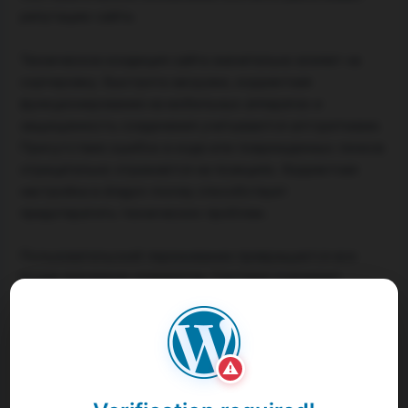
репутацию сайта.
Техническое кондиция сайта значительно влияет на
сортировку. Быстрота загрузки, корректная
функционирование на мобильных аппаратах и
защищенность соединения учитываются алгоритмами.
Присутствие ошибок в коде или поврежденных линков
отрицательно отражается на позициях. Корректная
настройка в dragon money способствует
предотвратить технических проблем.
Пользовательский переживание превращается все
более значимым элементом. Система оценивает
метрики отказов, глубину просмотра и длительность
контакта. Простая навигационная система и гибкий
дизайн повышают поведенческие метрики. Внешние
линки с авторитетных площадок повышают доверие к
⚠
сайту.