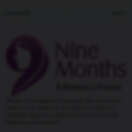
PREVIOUS
NEXT
9Months is a leading hub for
pregnancy class
and women’s
wellness in the Middle East. We empower couples and
individuals during the exciting and transformative time of
pregnancy and womanhood.