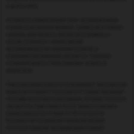
в драгон мани.
Активность юзеров воздействует на ранжирование
страниц в актуальном времени. Сервис регистрирует
нажатия, длительность просмотра и возвраты к
итогам. Страницы с возрастающей
востребованностью поднимаются выше, а
утрачивающие внимание опускаются. Сезонные
колебания запроса также изменяют акценты в
результатах.
Персонализация результатов формирует персональную
выдачу для каждого пользователя. Сервис принимает
географическое местонахождение, историю поисков и
приоритеты. Один запрос может демонстрировать
разные результаты в связи от обстоятельств.
Конкурентная конкуренция между ресурсами
постоянно изменяет распределение позиций.