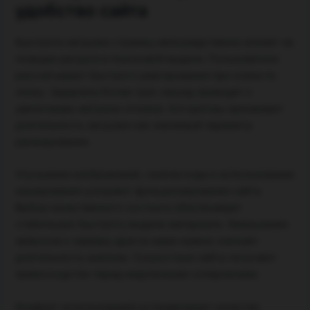
удобство сайта
Быстрота загрузки страниц непосредственно влияет на
позиции ресурса в поисковой выдаче. Пользователи
рассчитывают быстрого реагирования при клике по
линку. Задержка более трех секунд приводит к
увеличению метрики отказов. Алгоритмы принимают
длительность загрузки как значимый параметр
ранжирования.
Улучшение изображений, сжатие кода и использование
кеширования ускоряют функционирование сайта.
Выбор качественного хостинга обеспечивает
стабильную быстроту выдачи материала. Уменьшение
запросов к серверу драгон мани казино снижает
длительность анализа. Скоростные сайты получают
превосходство перед медленными соперниками.
Комфорт использования устанавливает качество