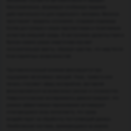
механизм случается автоматически и нередко
бессознательно, формируя особенную видение
действительности для отдельного человека. Веселье
простирает пределы осознания, создавая индивида
более доступным к иным перспективам и позитивным
аспектам внешней среды. В настроении удовольствия в
Вулкан казино разум энергичнее изучает
положительную факты, образуя чувство, что мир богат
благоприятных возможностей.
Противоположный влияние фиксируется при
ощущении негативных эмоций. Ужас, тревога или
печаль стесняют сферу восприятия, заставляя
фокусироваться на возможных рисках и сложностях.
Неврологические эксперименты демонстрируют, что
разные аффективные переживания активируют
отличающиеся зоны интеллекта, что сразу
воздействует на обработку поступающей данных.
Лимбическая система, занимающееся за анализ