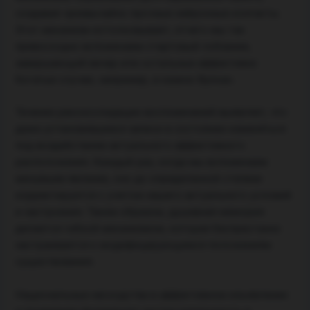
создавая чрезвычайно прочные нейронные контакты.
Этот механизм истолковывает, отчего мы так
превосходно вспоминаем стартовый лобзание,
завершающий вечер или остальные аффективно
богатые случаи, например, в казино Вулкан.
Течение реконсолидации воспоминаний выявляет, что
даже установившиеся записи в состоянии изменяться
под воздействием актуального аффективного
расположения. Каждый раз, когда мы вспоминаем
минувшее явление, оно до определенной степени
корректируется с учетом нашего актуального условий
и настроения. Таким образом, душевная мемория
делается гибкой механизмом, которая беспрестанно
настраивается к модифицирующимся положениям
существования.
Национальные несходства в аффективном изъявлении