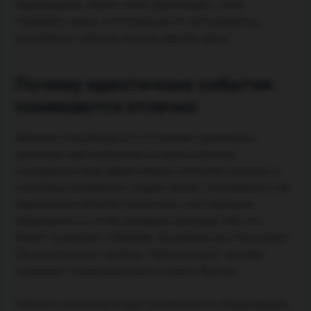
переживаний, может либо увеличивать, либо
подавлять знаки, поступающие от инструментов
восприятия, образуя личную версию мира.
Почему идентичные события
понимаются отлично
Явление отличающегося осознания одинаковых
происшествий разъясняется многогранным
сотрудничеством аффективных, интеллектуальных и
групповых элементов. Осадки может осознаваться как
лирическое событие личностью, чувствующим
привязанность, и как досадная преграда тем, кто
бежит на важную собрание. Душевный фон порождает
объяснительную границу, через которую человек
оценивает совершающееся в казино Вулкан.
Гибкость интеллекта дает возможность образовывать