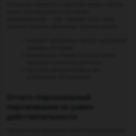
настроение направляет к обратному финалу в Вулкан
казино. Эти нарушения не составляют
преднамеренными — они совершаются на стадии
основной изучения информации головным мозгом.
Отборное наблюдение к фактам, подходящей
текущему состоянию
Модификация стандартов рассмотрения
серьезности непохожих факторов
Настройка весовых индексов при
установлении постановлений
Отчего персональный
переживания не равен
действительности
Персональный переживания является реконструкцию