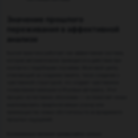
Значение прошлого
переживания в аффективной
анализе
Былой практика работает как аффективная система,
которая автоматически приводится в действие при
контакте с подобными случаями. Мозговой центр,
отвечающий за создание памяти, тесно соединен с
чувственной структурой, что создает чувственное
тонирование мемории в Игровые автоматы. Этот
процесс естественно обоснован — он помогает скоро
анализировать предполагаемую угрозу или
преимущество новых обстоятельств на фундаменте
прошлых ощущений.
Болезненные явления чрезвычайно сильно