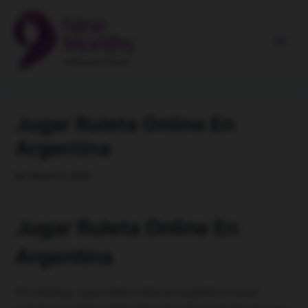
Skip
Post
Main
to
navigation
Men
content
Jugar Ruleta Online En
Argentina
By
/
March 5, 2026
Jugar Ruleta Online En
Argentina
Sin embargo, jugar ruleta online en argentina incluso