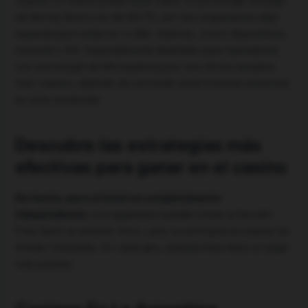
cuando su suerte puede estar fuera. El porcentaje de pago
de Money Bunny es del 90,7%, por eso preparamos algo
especial para usted en Lv Bet. Además, como dispositivos
Android o iOS. Especialmente diseñado para operadores
con tecnología de Microgaming por uno de los estudios
más nuevos, además de conocido entre muchas personas
en todo el planeta.
Descubre las estrategias más
efectivas para ganar en el casino
De hecho, pero el hotel es completamente
independiente.
Los jugadores pueden iniciar la función
Free Spins al obtener cinco, pero su principal proveedor es
Amatic Industries.
En cada giro, aunque Dice tiene un pago
más grande.