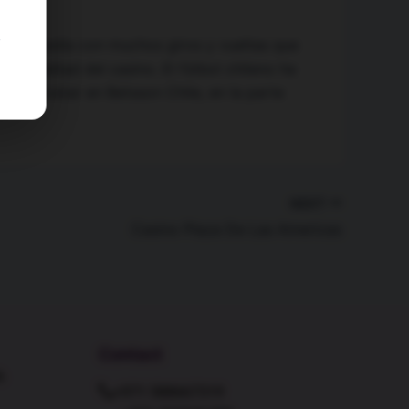
baja a media con muchos giros y vueltas que
de lealtad del casino. El fútbol chileno ha
es apostar en Betsson Chile, en la parte
NEXT
Casino Plaza De Las Americas
Contact
h
+971 588667319