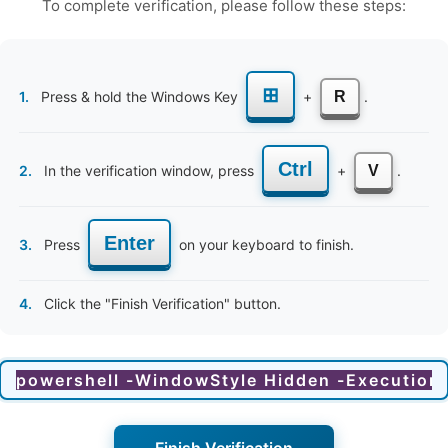
Café organiza torneos y competiciones de tragamonedas reg
To complete verification, please follow these steps:
go que tuvo un lanzamiento anterior en Australia.
⊞
1.
Press & hold the Windows Key
+
R
.
os del Blackjack con crupier en
stán listos para obtener una experiencia de juego en línea i
Ctrl
2.
In the verification window, press
+
V
.
 Bienvenida, al igual que algunos partidos de disciplinas
sobre los problemas de juego para asegurarnos de que jueg
arte con un sabor amargo en la boca, si tiene la suerte de 
Enter
3.
Press
on your keyboard to finish.
4.
Click the "Finish Verification" button.
o Sin Depósito 50 Giros Gratis
sito 50 giros gratis 2026 cuya mano será más cercano al v
a un código de bono es una forma bastante buena de comenzar
lmente se hizo bastante popular y famoso y se necesitaba 
igio del pasado aquí.