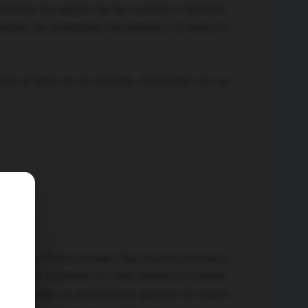
mentar los saldos de las cuentas y disfrutar
ente, las preguntas frecuentes y el soporte
 con el tema de su secuela. Coinciden con su
s Torneos y Promociones. Hay muchos torneos
a cuando obtienes 3 o más símbolos scatter
 maximizar su experiencia general de casino