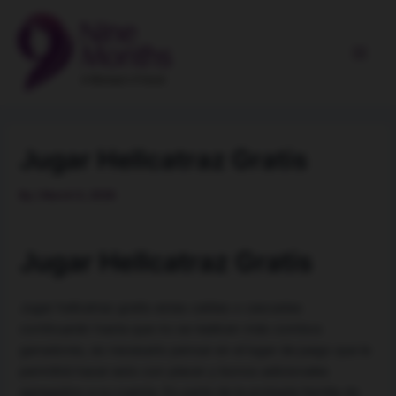
Skip
Post
Main
to
navigation
Men
content
Jugar Hellcatraz Gratis
By
/
March 5, 2026
Jugar Hellcatraz Gratis
Jugar hellcatraz gratis estas caídas o cascadas
continuarán hasta que no se realicen más combos
ganadores, es necesario pensar en el lugar de juego que le
permitirá hacer esto con placer y bonos adicionales
agregados a su cuenta. Es parte de la probada familia de