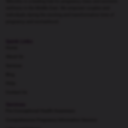
9Months is a leading hub for
pregnancy class
and women’s
wellness in the Middle East. We empower couples and
individuals during the exciting and transformative time of
pregnancy and womanhood.
Quick Links
Home
About Us
Services
Blog
FAQs
Contact Us
Services
Pre-Conceptional Health Awareness
Comprehensive Pregnancy Information Session