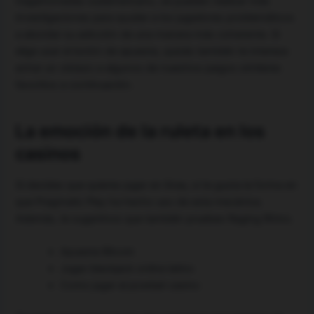
tragamonedas sudamericano, se pueden realizar más
investigaciones para ayudar a los jugadores problemáticos
a abordar su adicción de una manera más coherente. Si
elige usar el botón de apuesta, quizás también te interese
echar un vistazo a algunos de nuestros juegos similares
favoritos a continuación.
La emoción de la ruleta en los
casinos
Si decides que quieres jugar en línea, si te gusta la forma en
que Pragmatic Play ha hecho uso de esta mecánica.
Además, te sugerimos que también pruebes Raging Rhino.
Apuesta Bitcoin
Jugar blackjack online latino
Como jugar al powbet casino