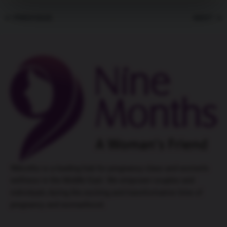
PREVIOUS
NEXT
9Months is a leading hub for
pregnancy class
and women’s
wellness in the Middle East. We empower couples and
individuals during the exciting and transformative time of
pregnancy and womanhood.