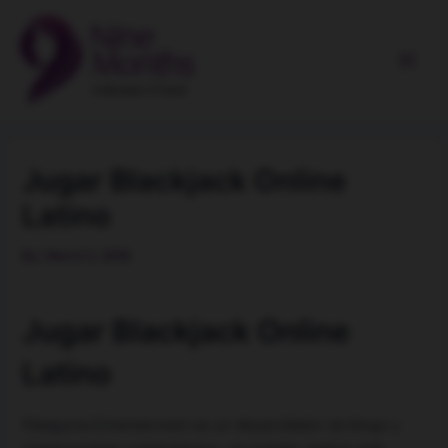
Skip
Post
Main
to
navigation
Men
content
Jugar Blackjack Online
Latino
By
/
March 5, 2026
Jugar Blackjack Online
Latino
Patagonia Entertainment es un desarrollador de bingo y