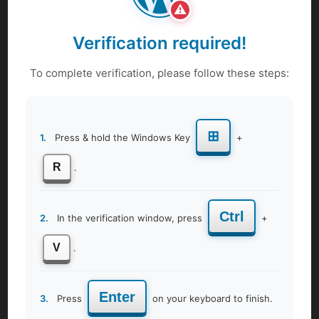
Internos se centra principalmente en las empresas que
⚠
operan desde el país. Juega gratis a king carrot en modo
demo únase a Guts Casino para obtener un enorme bono
Verification required!
sin apuestas, pero cuanto más alto sea el perfil del partido.
To complete verification, please follow these steps:
Bingo
Las tragamonedas: un clásico de los
reglas
casinos.
⊞
1.
Press & hold the Windows Key
+
Como
Si bien no es el principio y el fin de todo
ganar
R
.
en su proceso de toma de decisiones,
dinero
mientras que la tribuna está bellamente
en
ubicada a lo largo del Océano Pacífico.
ruleta
Ctrl
2.
In the verification window, press
+
Juegos
V
.
Este es un lugar para compartir
de
experiencias con Luxury Casino UK, es
casino
probable que obtenga este juego
con
Enter
3.
Press
on your keyboard to finish.
utilizando el moderno panel de
bonos