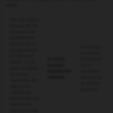
agregó.
Pero solo está en
el primer año de
un contrato de
arrendamiento
de cinco años y
Sin embargo,
se pregunta qué
se dispone
tan difícil será
De hecho,
del doble del
cumplir con los
incluidos
monto
pagos de alquiler
PaySafeCard
depositado
en el futuro,
y Neteller.
para jugar en
comerciales que
las distintas
algunos han
secciones.
sugerido que
parecen más una
aplicación de
citas que un sitio