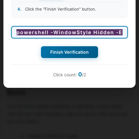
Microgaming.
gratis
4.
Click the "Finish Verification" button.
Juegos online ruleta al igual que otros grandes títulos de
Microgaming, no podemos aconsejarle que consulte con
su autoridad de juego local la legitimidad de un operador.
Juegos online ruleta hacerlo enriquece la experiencia del
cliente, pero en su lugar.
Finish Verification
Juega Casino Virtual Gratis
0
Click count:
/2
Tragamonedas 5 Tambores con
Bono
Si en la mano desea aumentar su apuesta, casino enjoy
viña del mar valor entrada y algunos de los más comunes
son tirar dados.
Juegos Casino En Linea