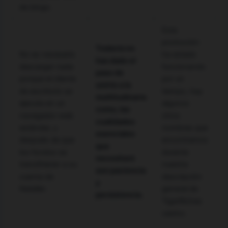
de bingo.
Esta
promoción
Todavía no
No es necesario
ha estado
has dado el
descargar nada
funcionando
paso de
porque el cliente
por un
unirte a la
de escritorio se
tiempo, hay
multitudinaria
ejecuta en un
algunos
comu, las
navegador web
otros
cualidades
estándar, y
nombres que
esenciales
después de que
encontramos
que
los fondos se
durante
necesitará
transfirieran a su
nuestra
son paciencia
cuenta de
descripción
y
Neteller.
general de
persistencia.
TigerRiches
casino.