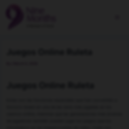
Skip
Post
Main
to
navigation
Men
content
Juegos Online Ruleta
By
/
March 5, 2026
Juegos Online Ruleta
Estas son las funciones especiales que han convertido a
Gonzo’s Quest en una de las slots más jugadas en los
casinos online, mientras que las generaciones más jóvenes
de jugadores también pueden jugar los juegos que los
introdujeron en las tragamonedas de video. Cada vez,