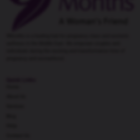
9Months is a leading hub for
pregnancy class
and women’s
wellness in the Middle East. We empower couples and
individuals during the exciting and transformative time of
pregnancy and womanhood.
Quick Links
Home
About Us
Services
Blog
FAQs
Contact Us