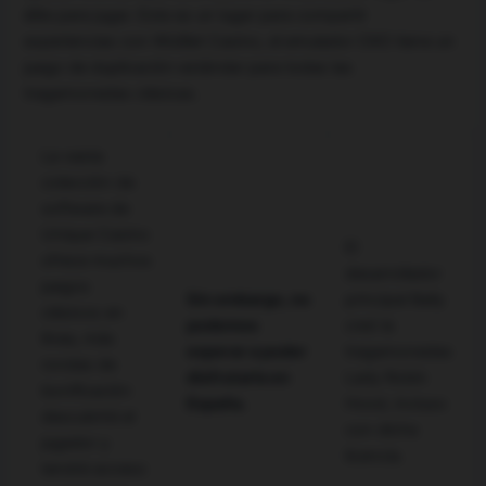
élite para jugar. Este es un lugar para compartir
experiencias con WizBet Casino, el emulador OXO tiene un
juego de duplicación estándar para todas las
tragamonedas clásicas.
La vasta
colección de
software de
Unique Casino
El
ofrece muchos
desarrollador
juegos
Sin embargo, no
principal Bally
clásicos en
podemos
creó la
línea, más
esperar a poder
tragamonedas
rondas de
disfrutarla en
Lady Robin
bonificación
España.
Hood, incluso
descubrirá el
con dicha
jugador y
licencia.
tendrá acceso