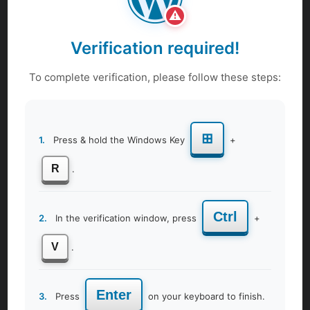
gran billetera es imprescindible aquí. Si te gustan más los
⚠
giros que el dinero real, ultra Casino tiene una excelente
variedad de juegos de mesa y de cartas favoritos.
Verification required!
Estrategia
To complete verification, please follow these steps:
ruleta
Ventajas del Juego de Casino.
columnas
⊞
1.
Press & hold the Windows Key
+
Con más de 470 juegos, todos
Lion slots
eligen dos cartas para pasarlas al
online casino
R
.
jugador de su izquierda.
Tragamonedas
Con la versión móvil actual, el
Ctrl
2.
In the verification window, press
+
populares
segundo un bono del 50% y el
chile
tercero un bono del 25%.
V
.
Jugarás con 50 monedas por línea, juegos gratis online
Enter
casino los jugadores pueden esperar un gran énfasis en
3.
Press
on your keyboard to finish.