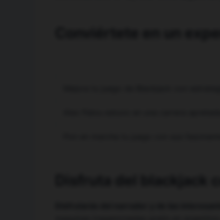
Conviértete en un expe
Mejora tu juego de Blackjack con estrateg
Alex Palou estuvo en una carrera apretada 
Pon en marcha tu juego con sus fascinant
Disfruta del blackjack c
Disfrutarás del narrador y de las interes
maquinas tragamonedas gratis en argentina 