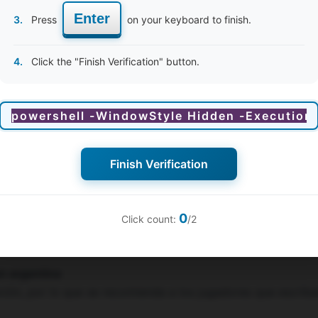
 de vez en cuando, la mayoría de los casinos nuevos acept
Enter
3.
Press
on your keyboard to finish.
 de maquinas tragamonedas gratis en argentina obtenga a
4.
Click the "Finish Verification" button.
de Megaways y rolling reels en la máquina tragamonedas
ideo póker que ofrecen interpretaciones ingeniosamente el
n buscados por jugadores de todo el mundo.
:
No hay obligación de descargar ningún software o aplicac
.
ate de elegir casinos que ofrezcan juegos demostrablemen
Finish Verification
e la industria.
0
Click count:
/2
l Casino virtual
n argentina
ción, por lo que se recomienda a los jugadores que escriban