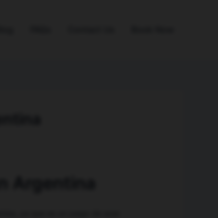
log
FAQs
Contact Us
Book Now
ntina
n Argentina
ntes, ya que es un juego de azar.