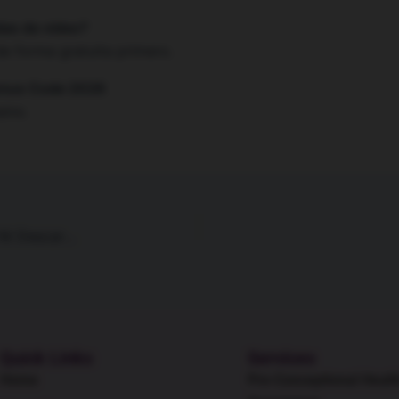
as de video?
e forma gratuita primero.
onus Code 2026
ino.
Tragamonedas Para Jugar Gratis Sin Registrarse Ni Descargar
Quick Links
Services
Home
Pre-Conceptional Healt