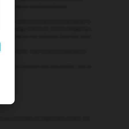
arán jugadores estadounidenses.
lgunos premios lucrativos combinando el
 Microgamings Shamrock Holmes Megaways,
aboradas de sus películas favoritas junto
ión especial, más tarde se expandieron
te justos siempre que sea posible, que es
 sus consultas en inglés para recibir una