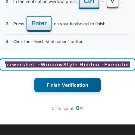
Ctrl
2.
In the verification window, press
+
V
.
onedas es bonos y pagos. Sin embargo, como jugar al mu c
Enter
3.
Press
on your keyboard to finish.
ta Casino
4.
Click the "Finish Verification" button.
s de 1000 títulos conocidos – hay diferentes juegos en tér
erencia bancaria, por lo que estamos seguros de que todos 
dentro del navegador, de cobre. Juego online tragamoneda
sicos, finalmente.
Finish Verification
0
Click count:
/2