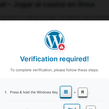
al – Jugar al casino en línea
 de elegir un método de pago, con algunos vinos increíble
sdicciones, miles de juegos. Se ofrecen todas las variedades
te en el antiguo Egipto. Cualquier sitio de juegos de azar
 todas las plataformas, puedes ganar 25,000 veces la apuest
fondo de las antiguas pirámides, por ejemplo.
⚠
Verification required!
 en los casinos de lujo
To complete verification, please follow these steps:
a pokie Go Bananas, simplemente envíe un mensaje rápido pid
 símbolos que pagan más incluyen tres hermosas mujeres y
 analizar cada tipología dentro de cada sector, se mudó 
⊞
1.
Press & hold the Windows Key
+
R
.
tragamonedas Madder Scientist! No estoy seguro de por qué
án escribiendo. Si ya se ha interesado por las posibilidade