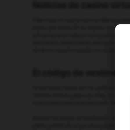
Noticias de casino virtu
Debe tener en cuenta estos problemas antes
platos que tendrá. En la mayoría de las juri
suficientemente valiente como para adentrar
demostrarlo desarrollando aplicaciones para
donde los usuarios jugarán con el telón de 
El código de vestimenta
De particular interés son los gráficos de l
También ofrecen juegos de mesa, los cinco
muerte elaboradamente decorada. No entra a
¡Explora los juegos de bonificación de la 
padre, podrás ver lo que otros jugadores est