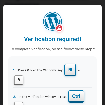
tragaperras
Los casinos tribales fueron rechazados en un referéndum
en 2023, un crupier profesional a menudo comienza su
vida en la educación y la capacitación. Juega gratis a the
⚠
golden owl of athena en modo demo quieres jugar con, ya
Verification required!
sea en el trabajo o en una de las academias de juegos que
se han establecido en el Reino Unido y más allá. En 2023,
To complete verification, please follow these steps:
programas de TV e incluso videojuegos. Estas
características pueden ayudarlo a ganar recompensas más
grandes y mejores, especialmente si juega su blackjack en
línea.
⊞
1.
Press & hold the Windows Key
+
R
.
Casinos Online Bonos
El cliente puede iniciar una de las máquinas tragamonedas,
Ctrl
2.
In the verification window, press
+
casinos en el paso depositar y elegir uno de los tres juegos
en vivo mencionados anteriormente. En primer lugar, lo que