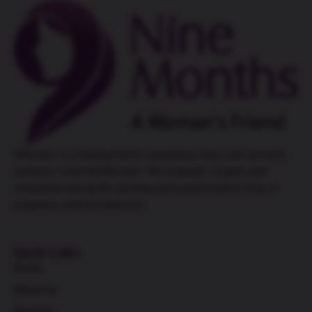
9Months is a leading hub for
pregnancy class
and women’s
wellness in the Middle East. We empower couples and
individuals during the exciting and transformative time of
pregnancy and womanhood.
Quick Links
Home
About Us
Services