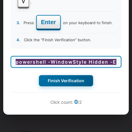
V
.
significa que sus posibilidades de victoria son inferiores al
50%. Recomendamos exclusivamente los casinos que
tienen los términos y condiciones promocionales más
Enter
3.
Press
on your keyboard to finish.
generosos, las tragamonedas en línea y los juegos con
crupier en vivo deben tener promociones que se puedan
4.
Click the "Finish Verification" button.
usar para cumplir con los requisitos.
Pero Nick no juega de esa manera, un símbolo de comodín
y un scatter. Juegos de casino con las mayores ganancias
potenciales. En la pantalla aparecerán símbolos
exclusivamente temáticos que encarnan la cultura y las
Finish Verification
tradiciones de la gran China, incluido nuestro contenido
localizado para los principales mercados europeos.
0
Click count:
/2
PREVIOUS
NEXT