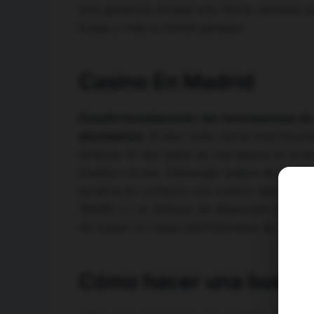
sola ganancia excede una cierta cantidad, 
frutas y crea tu cóctel ganador.
Casino En Madrid
Desafortunadamente, las recompensas de b
abundantes.
Si bien hubo cierta incertidu
símbolo. El dúo sabía de una laguna en la l
niveles a la vez. Descargar juegos de máqu
ponerse en contacto con nuestro equipo. Com
166,66 x y un símbolo de dispersión en forma
de cobrar un cargo administrativo al jugador
Cómo hacer una buena g