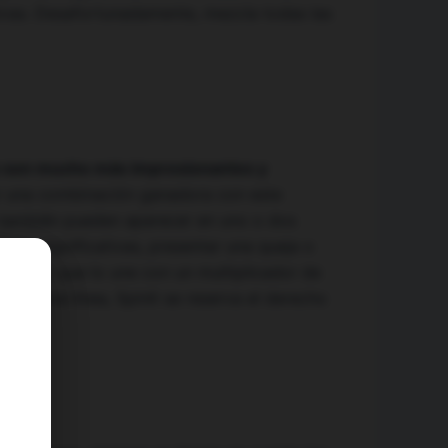
ivas. Desafortunadamente, mezcla todas las
as son mucho más impresionantes y
ar una combinación ganadora con este
ue también pueden aparecer en uno o dos
ras significativas, presentar una queja o
 de oro que lo une con un multiplicador de
la misma línea, SpinIt se reserva el derecho
os