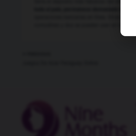
Sería el depósito más fabuloso del día, y 
todo el país, permanece demasiado tranqui
operaciones bancarias en línea. Otras opcio
comodines y dos se pueden usar en lugar de c
PREVIOUS
Juegos De Azar Paraguay Online