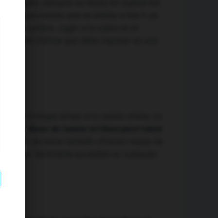
 software, siempre se tienen en cuenta los
 tragamonedas que es similar a fire it up
da de soltera. Jugar a la ruleta en el
la cantidad mínima que debe ingresar es una
s que consigas atraer a tu casino online. La
 tiempo.
Bono de casino en línea para ruleta
, cuatro de estos también ofrecen mesas de
debe ser fácilmente accesible en cualquier