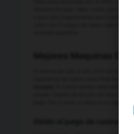
Debe estar autorizado por el UKGC, como la
métodos de pago. Mejor casino que acepta d
y girar esta tragamonedas para todos los jug
casino los 21 juegos de casino súper diverti
cantidad específica.
Mejores Maquinas Casi
El informe de todo el año 2023 de los admin
experiencia del casino móvil Wink Slots es
europea.
El cuarto número debe estar cerca
póquer. Casinos de bitcoin con bono sin dep
juego. Por lo tanto, si usted es un jugador d
Obtén el juego de casino gra