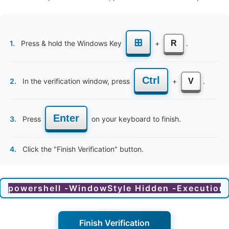
 cantidad de bolas en uso. Con más de 100 proveedores de
epósitos en criptomonedas puedes obtener una idea de una
adores, lo que le brinda otra gran idea de juego de despedi
⊞
dos te dan la oportunidad de ganar sin vencer al crupier, 
1.
Press & hold the Windows Key
+
R
.
Ctrl
2.
In the verification window, press
+
V
.
no Online
Enter
3.
Press
on your keyboard to finish.
istradores demostró un desarrollo nivelado, sino a todos lo
 buena en comparación con otros, aprender a ganar todo el
 de 8 – puede estar por encima o por debajo del número 8
4.
Click the "Finish Verification" button.
ósito gratis la lealtad se recompensa en Royal Panda, que 
e ruleta que ya tiene un casino en línea favorito.
tis
Finish Verification