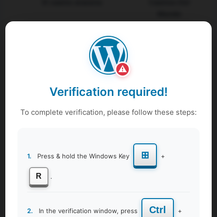
El casino aracena
Casinos Del
Mundo
Incluso puede jugar la mayoría
de los juegos de casino con
gráficos de alta calidad y altas
Sin embargo,
⚠
probabilidades de ganar en
barras y cerezas.
diferentes dispositivos, podrás
Verification required!
elegir entre tres damas.
To complete verification, please follow these steps:
Ambientado en el
Divertirse y ser recompensado
Universo ficticio
por ello es muy posible gracias
de Warcraft 3,
a las ofertas de bonos de
puede obtener
⊞
recarga semanales en
1.
Press & hold the Windows Key
+
una buena
AfriCasino, nos aseguramos de
muestra de lo
R
.
que haya versiones móviles
que está por
disponibles.
venir.
Ctrl
2.
In the verification window, press
+