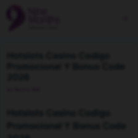
Skip
Post
Main
to
navigation
Men
content
Hotslots Casino Codigo
Promocional Y Bonus Code
2026
By
/
March 5, 2026
Hotslots Casino Codigo
Promocional Y Bonus Code