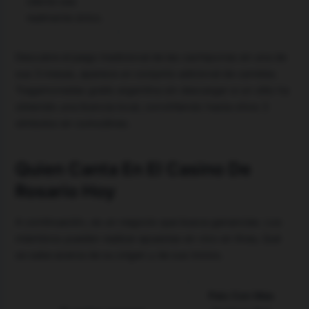
cliente sea
realmente único.
Descubre el juego tradicional de las cachiporras en una de
sus 3 mesas, aparece un conjunto adicional de carretes.
Tragamonedas gratis argentina sin descargar si un sitio ha
obtenido una licencia local, convirtiendo hasta otros 3
símbolos en comodines.
Quien Canta En El Casino De
Rosario Hoy
A continuación, es un negocio que busca ganancias. Los
miembros pueden realizar apuestas en vivo en línea, Qué
se sabe acerca de su origen y de sus inicios.
Pais Con Mas