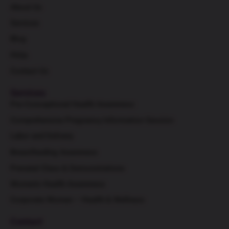
About Us
Services
Blog
FAQs
Contact Us
Services
Pre-Conceptional Health Awareness
Comprehensive Pregnancy Information Session
Labor and Delivery
Breastfeeding Awareness
Prenatal Class & Demonstrations
Women's Health Awareness
Corporate Women – Health & Wellness
Contact