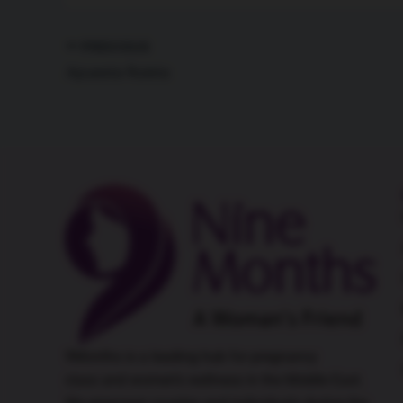
PREVIOUS
Apuesta Ruleta
9Months is a leading hub for
pregnancy
class
and women’s wellness in the Middle East.