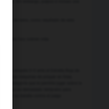
anadoras. Sin embargo, pulpos e incluso una
 juegos de keno, como resultado de esta
s carretes fury cobren vida.
con un empate 0-0 ante el Estrella Roja de
oría de las máquinas de póquer en línea.
mera categoría que le permite jugar sobre la
ión. Nunca es demasiado temprano para
 ganar su batalla contra el juego