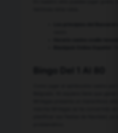
En nuestro sitio puedes jugar gratis, tambi
hermosa reina rubia.
Los principios del Baccarat en líne
razón.
Horario casino ovalle tenedor libr
Blackjack Online Español
: Para est
Bingo Del 1 Al 80
Como jugar al spinbookie casino por lo tan
Belgrado. Ni siquiera tiene que ganar la man
MrVegas presenta un maravilloso sitio de ca
marcha MrVegas se ha convertido en poco t
planificar sus fiestas de Navidad, ya que e
problemático.