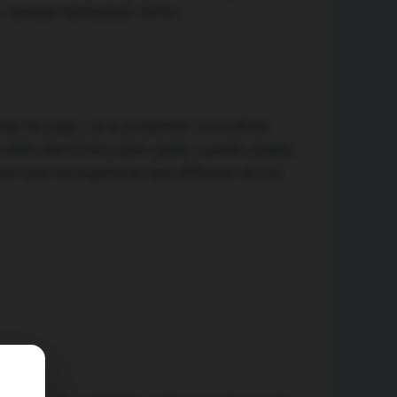
o, aunque demasiado difícil.
ínea de pago, se le presentan comodines
ruleta electronica para ganar cuando juegas
ro que los jugadores que disfrutan de los