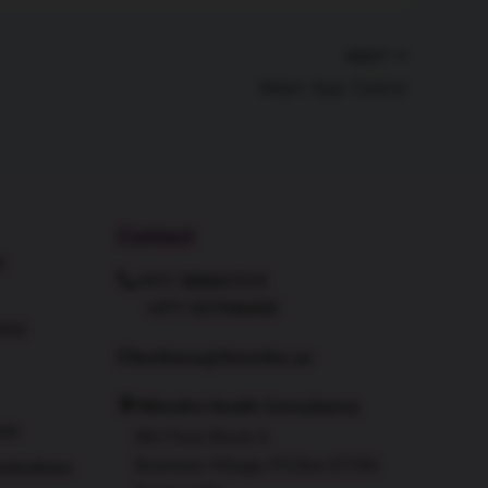
NEXT
Mejor App Casino
Contact
h
+971 588667319
+971 527946490
ncy
wellness@9months.ae
9Months Health Consultancy
ess
8th Floor, Block A
Business Village, P.O.Box 87556
strations