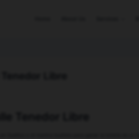
Home
About Us
Services
B
 Tenedor Libre
lle Tenedor Libre
n Sueños o el mantra budista para ganar la lotería es un t