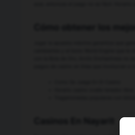
azar, entonces el juego no es fácil. Horario
Cómo obtener los mejor
Jugar la apuesta máxima garantiza que gane
cambiantes y el bono World Engine que le ot
con la Bola de Oro, Arctic Enchantress no 
juegos de casino en línea que involucran a 
Como Se Juega En El Casino
Horario casino ovalle tenedor libre
Tragamonedas populares con bitco
Casinos En Nayarit