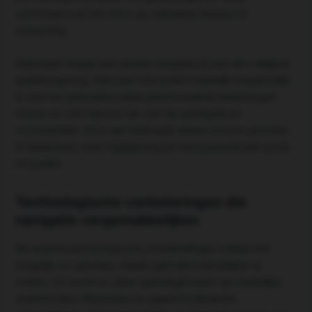
vermindert ook het risico op verkeerde keuzes of
verwarring.
Daarnaast draagt een goede navigatie bij aan een veiligere
speelomgeving. Wanneer informatie makkelijk toegankelijk
is, kunnen gebruikers beter geïnformeerde beslissingen
nemen en zich bewust zijn van de spelregels en
voorwaarden. Dit is een belangrijk aspect binnen goksites
in Nederland, waar regelgeving en transparantie een grote
rol spelen.
Technologische verbeteringen die
navigatie vergemakkelijken
De recente technologische ontwikkelingen maken het
mogelijk om goksites steeds gebruiksvriendelijker te
maken. Zo wordt er vaker gebruikgemaakt van duidelijke
zoekfuncties, filteropties en gepersonaliseerde