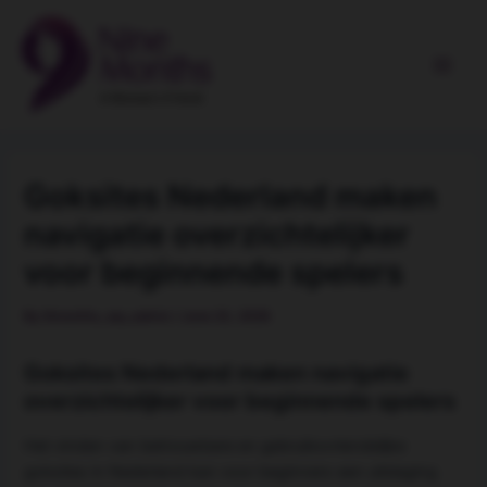
Skip
Post
Main
to
navigation
Men
content
Goksites Nederland maken
navigatie overzichtelijker
voor beginnende spelers
By
9months_wp_admin
/
June 23, 2026
Goksites Nederland maken navigatie
overzichtelijker voor beginnende spelers
Het vinden van betrouwbare en gebruiksvriendelijke
goksites in Nederland kan voor beginners een uitdaging