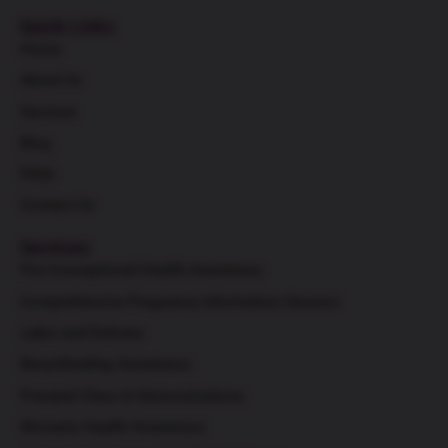
Quick Links
Home
About Us
Services
Blog
FAQs
Contact Us
Services
Pre-Conceptional Health Awareness
Comprehensive Pregnancy Information Session
Labor and Delivery
Breastfeeding Awareness
Prenatal Class & Demonstrations
Women's Health Awareness