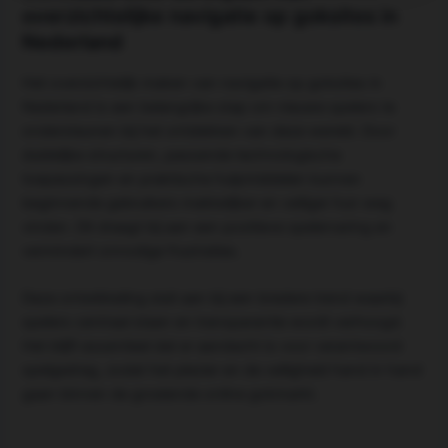
overzichtelijke navigatie op goksites in
Nederland
Het overzichtelijk maken van navigatie op goksites in
Nederland is een belangrijke stap om nieuwe spelers te
ondersteunen bij het ontdekken van deze wereld. Door
duidelijke structuren, passende technologische
toepassingen en praktische hulpmiddelen kunnen
beginnende gebruikers makkelijker en veiliger hun weg
vinden. Dit draagt bij aan een positieve spelervaring en
vermindert onnodige frustraties.
Deze ontwikkeling sluit aan bij een bredere trend waarbij
spelers centraal staan en transparantie wordt verhoogd.
Het blijft essentieel dat er aandacht is voor verantwoord
spelgedrag, zodat het plezier en de veiligheid hand in hand
gaan binnen de groeiende online gokmarkt.