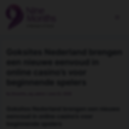
Skip
Post
Main
to
navigation
Men
content
Goksites Nederland brengen
een nieuwe eenvoud in
online casino’s voor
beginnende spelers
By
9months_wp_admin
/
June 23, 2026
Goksites Nederland brengen een nieuwe
eenvoud in online casino’s voor
beginnende spelers