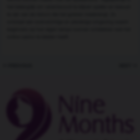
het belangrijk om verantwoord te blijven spelen en bewust
te zijn van de risico’s die het gokken meebrengt. Zo
ontstaat een evenwichtige en plezierige omgeving waarin
beginners op hun eigen tempo kunnen ontdekken wat het
online casino te bieden heeft.
PREVIOUS
NEXT