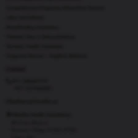
Comprehensive Pregnancy Information Session
Labor and Delivery
Breastfeeding Awareness
Prenatal Class & Demonstrations
Women's Health Awareness
Corporate Women – Health & Wellness
Contact
+971 588667319
+971 527946490
wellness@9months.ae
9Months Health Consultancy
8th Floor, Block A
Business Village, P.O.Box 87556
Dubai, UAE