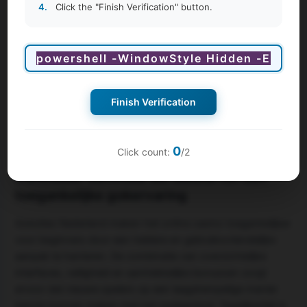
4.
Click the "Finish Verification" button.
problematisch wordt. Veel platforms bieden hulpmiddelen
aan om verantwoord te spelen, zoals zelfuitsluiting of
budgetteringstools.
Daarnaast is het waardevol om het spelen te zien als een
vorm van entertainment en niet als een manier om
Finish Verification
inkomsten te genereren. Het behouden van deze gezonde
mindset draagt bij aan een positieve ervaring en voorkomt
onnodige problemen.
0
Click count:
/2
Conclusie: eenvoud als sleutel tot een
toegankelijke gokervaring
Goksites Nederland maken het online casino toegankelijker
voor beginners door een heldere en gebruiksvriendelijke
aanpak te hanteren. De combinatie van overzichtelijke
interfaces, veiligheid en aantrekkelijke bonussen zorgt
ervoor dat nieuwe spelers op een laagdrempelige manier
kennis kunnen maken met het spelaanbod. Tegelijkertijd is