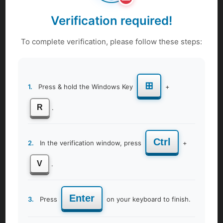
kunnen bestaan uit welkomstbonussen, gratis spins, of
risicovrije inzetten. Door zulke voordelen kunnen nieuwe
Verification required!
spelers zonder grote investeringen vertrouwd raken met
verschillende spellen en strategieën uitproberen.
To complete verification, please follow these steps:
Het is echter belangrijk om de voorwaarden van deze
bonussen goed te begrijpen. Vaak zijn er inzetvereisten of
⊞
beperkingen verbonden aan het gebruik ervan. Het
1.
Press & hold the Windows Key
+
zorgvuldig lezen van deze regels helpt om verrassingen te
R
.
voorkomen en zorgt voor een prettiger speelervaring.
Verantwoord spelen en bewustzijn van
Ctrl
2.
In the verification window, press
+
de risico’s
V
.
Ondanks de eenvoud en het plezier van goksites
Nederland, is het essentieel dat spelers zich bewust blijven
van de risico’s die gokken met zich meebrengt. Het is
Enter
3.
Press
on your keyboard to finish.
verstandig om limieten te stellen aan de tijd en het geld dat
men besteedt. Dit voorkomt dat het spelgedrag