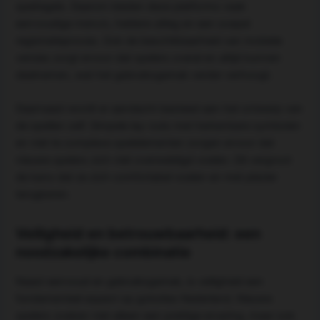
spelregels. Daarom bieden deze platforms vaak
eenvoudige menu’s, heldere uitleg en een soepel
registratieproces. Ook de beschikbaarheid van mobiele
versies zorgt ervoor dat spelers overal en altijd kunnen
deelnemen, wat het gebruiksgemak verder verhoogt.
Daarnaast wordt er aandacht besteed aan het ontwerp van
de spellen zelf. Simpele lay-outs met herkenbare symbolen
en niet te complexe spelelementen zorgen ervoor dat
nieuwe spelers zich niet overweldigd voelen. Dit vergroot
de kans dat ze zich comfortabel voelen en met plezier
terugkeren.
Veiligheid en betrouwbaarheid: een
noodzakelijke combinatie
Naast eenvoud en gebruiksgemak, is veiligheid een
fundamenteel aspect op goksites Nederland. Nieuwe
spelers zoeken niet alleen een prettige ervaring, maar ook