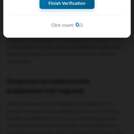
Finish Verification
бесплатно обеспечивает работу более точным.
Для данного юзера такое подразумевает значительно
0
Click count:
/2
более ускоренное осуществление операций. В случае
если интерфейс настраивается под регулярные частые
операции, уменьшается необходимость поиска. При
этом критично, чтобы такие изменения не разрушали
смещали общую структуру и при этом оставались
понятными.
Опасности изменения
юзерских паттернов
Любые изменения в интерфейсе интерфейсе могут
воздействовать на уже предварительно устойчивые
модели поведения. В случае если платформа резко
изменяет логику а также порядок взаимодействия,
пользователь должен перестраиваться повторно. Это