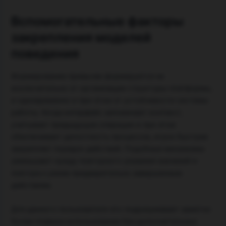
Вспомогательные факторы
закрепления моделей
поведения
Формирование привычек формируется не
исключительно от организации структуры платформы,
и одновременно и при этом от устойчивости системы
работы. Когда интерфейс запоминает контекст,
учитывает предыдущие операции и при этом
обеспечивает целостность процессов, игрок быстрее
закрепляет порядок действий. Подобные механизмы
уменьшают нужду повторного указания значений и
повтора к ранее предварительно завершенным
действиям.
Для данного пользователя это подразумевает заметно
более плавное использование без дополнительных