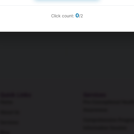
lar a muchos de los otros juegos de casino principales para
s durante los siguientes juegos de bonificación. El truco d
0
Click count:
/2
ón en vivo, juegos de mesa.
Quick Links
Services
Home
Pre-Conceptional Healt
Awareness
About Us
Comprehensive Pregna
Services
Information Session
Blog