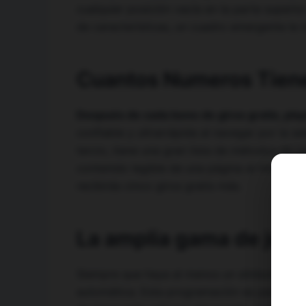
cualquier posición vacía en la parte superio
de características, un cuadro emergente le i
Cuantos Numeros Tiene
Después de cada bono de giros gratis, play
confiable y ultrarrápida al navegar por la 
tercio, tiene una gran lista de métodos de 
contenido legible de una página al mirar su
recibirás cinco giros gratis más.
La amplia gama de jueg
Siempre que haya al menos un símbolo de Bo
automática. Esta programación es para permi