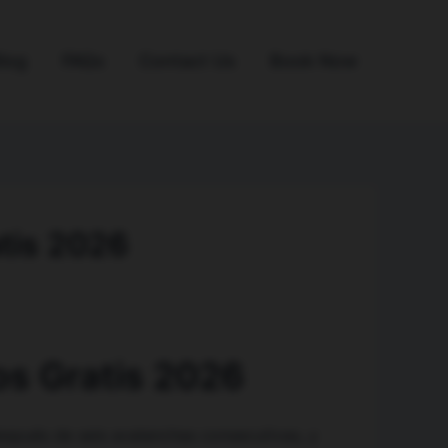
log
FAQs
Contact Us
Book Now
atis 2026
os Gratis 2026
después de seis avalanchas consecutivas, y