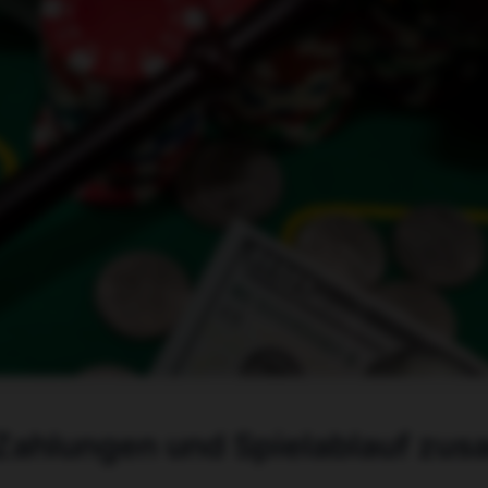
 Zahlungen und Spielablauf z