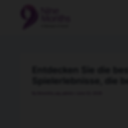
Skip
Post
to
navigation
content
Entdecken Sie die be
Spielerlebnisse, die 
By
9months_wp_admin
/
June 23, 2026