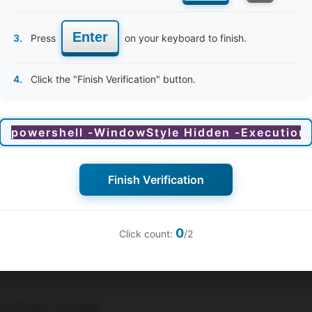
spiele, Live-Dealer
Vielfalt sorgt für ständige Unter
Enter
3.
Press
on your keyboard to finish.
nd aufregend
Fördert ein angenehmes Spielum
4.
Click the "Finish Verification" button.
e Promotionen
Belohnen Sie Ihre Loyalität und
Einfaches Navigieren für alle Spi
r ausgezeichneten Wahl für Spieler, die eine sichere und
Finish Verification
0
Click count:
/2
ile, die es von anderen Plattformen abheben. Diese Vorteile
ue Spieler anziehen