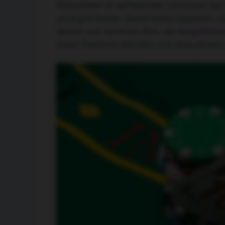
Willkommen im aufregenden Universum des Gl
unvergleichlichen Spielerlebnis begeistert. E
Spielen und lukrativen Boni, die
KungaSlotte
dieser Plattform erkunden und herausfinden,