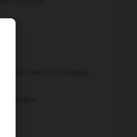
ießen Sie das Spiel.
 hier eine Tabelle, die die wichtigsten
 es wichtig ist
er Zeit
ionen