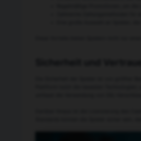
Regelmäßige Promotionen, um die L
Zahlreiche Zahlungsmethoden für 
Eine große Auswahl an Spielen, di
Diese Vorteile bieten Spielern nicht nur ei
Sicherheit und Vertrau
Die Sicherheit der Spieler ist von größter 
Plattform nutzt die neuesten Technologien, 
umfasst die Verwendung von SSL-Verschlüsse
Darüber hinaus ist die Lizenzierung des Casi
Standards können die Spieler sicher sein, da