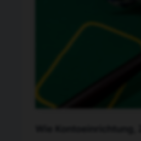
Wie Kontoeinrichtung,