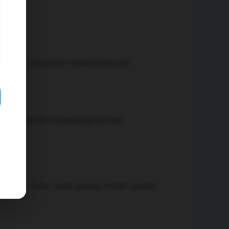
haltung
feld
 bieten zusätzliche Gewinnchancen
eler
 unterhaltende Umgebung suchen.
 sorgen dafür, dass Spieler immer wieder