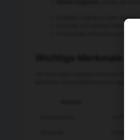
Spielen beginnen:
Stellen Sie sich
Schneller Zugang zu einer Vielzahl
Einfacher und sicherer Zahlungspr
Umfassende Unterstützung durch d
Wichtige Merkmale von
Um Ihnen einen besseren Überblick über die 
Merkmale und ihre Bedeutung für Spieler he
Merkmal
Kundenservice
24/7 erreic
Sicherheit
Fortschritt