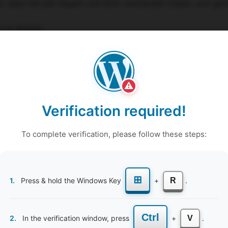
er, dass Sie alle Regeln und Boni verstanden haben, und gen
 von Spielen
ozess
en Kundenservice
⚠
 KungaSlottet Casino
Verification required!
Eigenschaften von KungaSlottet Casino zu geben, finden Sie
rvorhebt.
To complete verification, please follow these steps:
Details
Warum
⊞
1.
Press & hold the Windows Key
+
R
.
hbar
Ermöglicht Unterstützung zu jed
liche Technologien
Schützt Ihre Daten und Transakt
Ctrl
2.
In the verification window, press
+
V
.