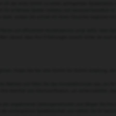
oft der erste Schritt zu einem aufregenden Spielerlebnis 
h für erfahrene Spieler mühelos und benutzerfreundlich ist. 
s Spiel, sodass Sie schnell mit Ihrem Favoriten beginnen kö
läche und effizientem Kundenservice sorgt dafür, dass Spie
 Wert darauf, dass Ihre Erfahrungen sowohl sicher als auch 
innen, finden Sie hier eine Schritt-für-Schritt-Anleitung, die 
ie Website und füllen Sie das Anmeldeformular aus, um Ihr 
Ihre Identität und Altersverifikation, um sicherzustellen, d
e der angebotenen Zahlungsmethoden und tätigen Sie Ihre e
die umfangreiche Spielbibliothek und wählen Sie Ihr bevor