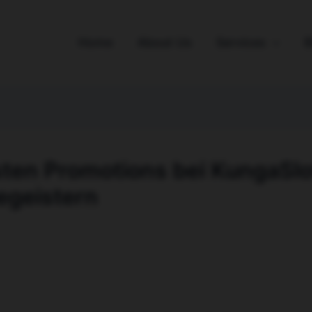
Home
About Us
Services
B
sten Promotions bei KungaSlo
begeistern