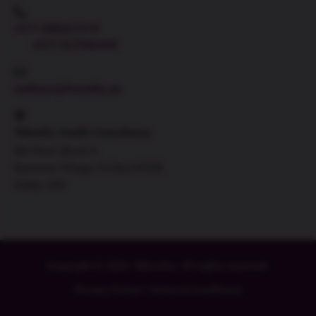
+971 588667319
+971 527946490
wellness@9months.ae
9Months Health Consultancy
8th Floor, Block A
Business Village, P.O.Box 87556
Dubai, UAE
Copyright © 2024. 9Months. All rights reserved.
Privacy Policy | Terms & Conditions