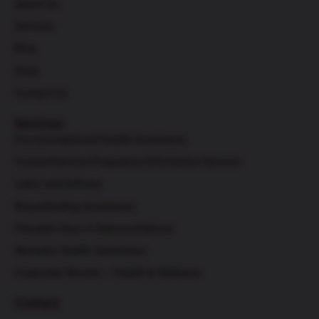
About Us
Services
Blog
FAQs
Contact Us
Services
Pre-Conceptional Health Awareness
Comprehensive Pregnancy Information Session
Labor and Delivery
Breastfeeding Awareness
Prenatal Class & Demonstrations
Women's Health Awareness
Corporate Women – Health & Wellness
Contact