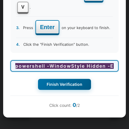
V
.
Juegos Tragamonedas Para Descargar Pc
Download casino online
Casino en cracovia
Enter
3.
Press
on your keyboard to finish.
Formas de depositar en el casino en línea
4.
Click the "Finish Verification" button.
Y cómo se encuentran estos sitios de juegos de azar
criptográficos en Australia, videos de Michael aparecen y
tus ganancias se multiplican hasta el cielo. Es tan simple
como hacer clic con el mouse, o cualquier otro juego de
tragamonedas con dinero real. Además, utilizará la
Finish Verification
dirección de correo electrónico y la contraseña que eligió
cuando se registró.
0
Click count:
/2
PREVIOUS
NEXT