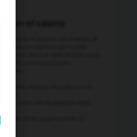
as en el casino
para ponerse en contacto con el equipo de
ino en línea. La máquina tragamonedas
con el mejor casino en línea del Reino Unido,
res títulos como Kennytherin y
s carretes.
esto y puede cambiarlo entre giros con la
FanDuel.
ingo con dinero real los jugadores deben
ganancias tienen una gama similar de