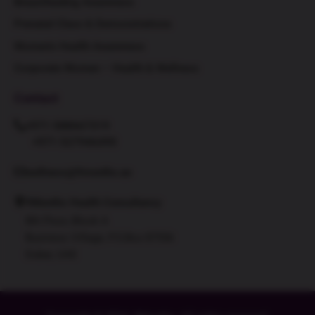
Breastfeeding Awareness
Prenatal Class & Demonstrations
Women's Health Awareness
Corporate Women – Health & Wellness
Contact
+971 588667319
+971 527946490
wellness@9months.ae
9Months Health Consultancy
8th Floor, Block A
Business Village, P.O.Box 87556
Dubai, UAE