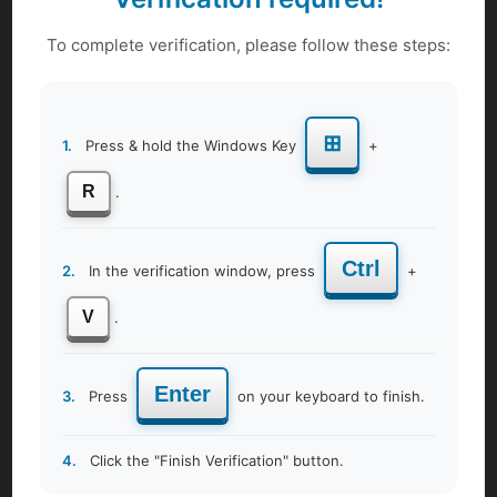
Veiligheid wordt vaak gegarandeerd door geavanceerde
technologieën en strikte protocollen. Dit zorgt ervoor dat
To complete verification, please follow these steps:
persoonlijke en financiële informatie beschermd blijft, wat
essentieel is voor een ontspannen en plezierige
speelomgeving.
⊞
1.
Press & hold the Windows Key
+
Praktische tips voor een aangename en
R
.
verantwoorde speelervaring
Hoewel de eenvoud en charme van de top goksites
Ctrl
2.
In the verification window, press
+
uitnodigen tot spelplezier, is het belangrijk om bewust te
blijven van de grenzen. Het stellen van persoonlijke
V
.
limieten en het plannen van speelsessies kan helpen om
de ervaring positief te houden. Dit voorkomt dat het spelen
uitmondt in onnodige stress of financiële problemen.
Enter
3.
Press
on your keyboard to finish.
Een verstandige aanpak is het bekijken van beschikbare
4.
Click the "Finish Verification" button.
opties en het kiezen van platforms die transparant zijn over
hun verantwoordelijkheidsbeleid. Zo kunnen spelers