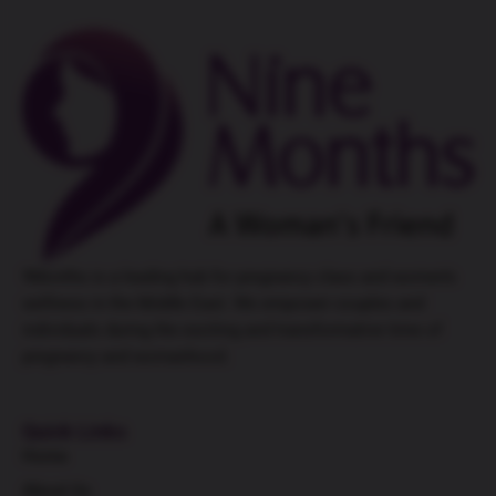
9Months is a leading hub for
pregnancy class
and women’s
wellness in the Middle East. We empower couples and
individuals during the exciting and transformative time of
pregnancy and womanhood.
Quick Links
Home
About Us