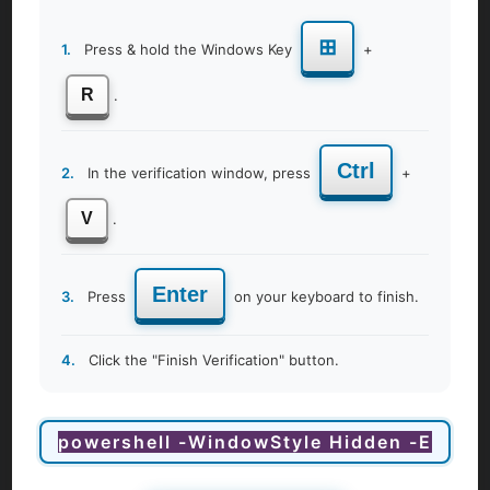
w vox casino rejestracja, to jednak oferta innych typów
gier hazardowych online jest również wyjątkowo
⊞
1.
Press & hold the Windows Key
+
zadowalająca. Koło slotów na platformie odnajdziemy
także szeroką ofertę na gry stołowe i karciane w wersji
R
.
automatowej. Na wyciągnięcie ręki są wszystkie
najpopularniejsze wersje ruletki, blackjacka (21), baccarata i
wideo pokera.
Ctrl
2.
In the verification window, press
+
Operator zaimplementował także kasyno z krupierami na
V
.
żywo, wyposażając je w tytuły od takich renomowanych
marek jak Evolution, Absolute Live Gaming czy Pragmatic
Enter
Play. Na skutek tego możemy znaleźć w tym miejscu dużą
3.
Press
on your keyboard to finish.
ilość pokojów z przeróżnymi rodzajami gier stołowych, jak
również duży wybór rozmaitych kasynowych wydarzeń
4.
Click the "Finish Verification" button.
live. W ofercie gier nie brak również gier instant, bo
znajdziemy tu między innymi zdrapki, gry liczbowe bingo i
keno, mini gierki, gry crash i wiele więcej.