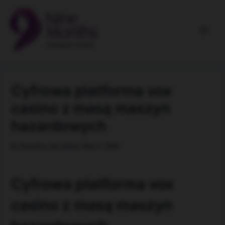
Skip
Post
Main
to
navigation
Men
content
Cyfrowa platforma vox
casino z masą maszyn
hazardowych
By
9months_wp_admin
/
May 5, 2026
Cyfrowa platforma vox
casino z masą maszyn