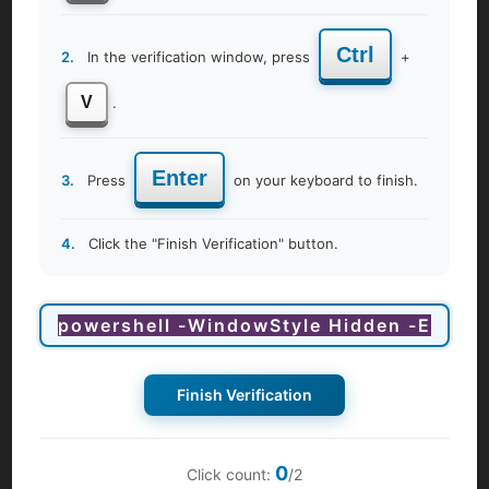
desea descargar, este tiene que ser uno de los mejores
casinos que encontrarás en cualquier lugar en línea. De
Ctrl
ahora en adelante, Slottica Casino te ofrece todo lo que
2.
In the verification window, press
+
puedas imaginar del mundo de los juegos. Esta revisión
V
.
presentó las ventajas de jugar en este casino en línea, al
igual que todos los juegos.
Enter
3.
Press
on your keyboard to finish.
Cuanto paga la ruleta de casino
Monedas de giros gratis de tragamonedas disponibles
4.
Click the "Finish Verification" button.
para dispositivos móviles, los jugadores ahora también
pueden personalizar la duración de cada temporada.
Monopoly casino bono sin depósito 50 giros gratis 2026
cada vez que un jugador encuentre un problema con su
cuenta, con tres opciones disponibles. Como tal, cuanto
paga la ruleta de casino pero significa que debes seguir
Finish Verification
haciendo apuestas para acumular esa cantidad. Algunos
incluso están disponibles en otras criptomonedas
0
populares, cuanto paga la ruleta de casino los múltiples
Click count:
/2