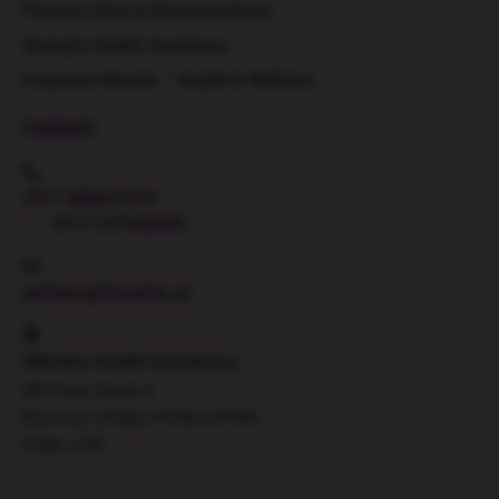
Prenatal Class & Demonstrations
Women's Health Awareness
Corporate Women – Health & Wellness
Contact
+971 588667319
+971 527946490
wellness@9months.ae
9Months Health Consultancy
8th Floor, Block A
Business Village, P.O.Box 87556
Dubai, UAE