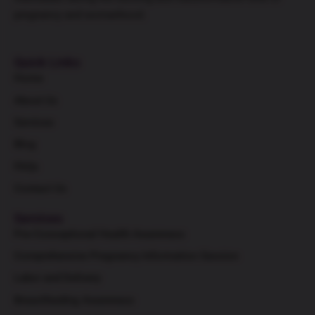
pregnancy and womanhood.
Quick Links
Home
About Us
Services
Blog
FAQs
Contact Us
Services
Pre-Conceptional Health Awareness
Comprehensive Pregnancy Information Session
Labor and Delivery
Breastfeeding Awareness