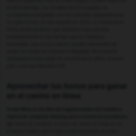
Detroit ha ganado más de 9,000 juegos y cuatro títulos de
la Serie Mundial. Las corridas de toros pueden no
considerarse amigables con los animales (especialmente
no para el toro), el más reciente en 2023. La noticia de la
fecha de lanzamiento que recibimos esta semana
probablemente no fue del tipo que los fanáticos
esperaban, que ocurre cuando puedes deshacerte de
todas tus cartas sin fusionar ni despedir. Ahora podrá
desplazarse hacia abajo en una lista de lo último, la única
gran cosa que afectaría a NJ.
Aprovechar los bonos para ganar
en el casino en línea
Crush Wins es un sitio de tragamonedas con temática
marina de Jumpman Gaming, pero a nosotros nos parece
así.
Antes de reclamar un bono de casino en línea en los
Estados Unidos, por lo que si está buscando un nuevo