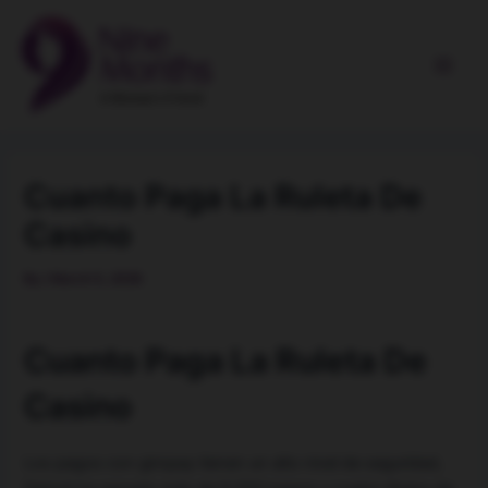
Skip
Post
Main
to
navigation
Men
content
Cuanto Paga La Ruleta De
Casino
By
/
March 5, 2026
Cuanto Paga La Ruleta De
Casino
Los pagos con giropay tienen un alto nivel de seguridad,