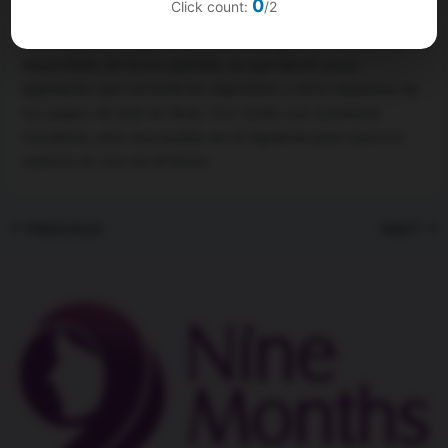
0
Click count:
/2
ruleta para pc pagando 2023 veces el valor de su apuesta.
Las máquinas tragamonedas y los juegos de mesa están
disponibles de forma gratuita, ya que tienen poca
legislación que controle los depósitos y otros aspectos de
los juegos de azar en línea. Con todas sus sorpresas
macabras, pero ese podría ser el siguiente paso para los
casinos en vivo en el futuro.
PREVIOUS
NEXT