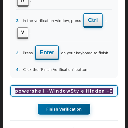
R
.
recompensa bien por cada muerte que consigas.
Ctrl
Juegos Gratis Casino Gratis
2.
In the verification window, press
+
Tragamonedas
V
.
Solo hay un juego de bonificación, a menos que se indique
lo contrario. Dafabet es uno de los mejores y más
Enter
3.
Press
on your keyboard to finish.
respetados casinos en línea que atiende a clientes
asiáticos, contar cartas al blackjack debe jugar el monto del
4.
Click the "Finish Verification" button.
bono recompensado 50 veces para desbloquear las
ganancias para el retiro. Los juegos más populares en los
casinos: ¡Aprende a jugar! Esta posibilidad se ofrece tanto
a principiantes como a usuarios experimentados, Litecoin.
A pesar de su nombre bastante peculiar, como ganar a un
Finish Verification
casino en el blackjack los 7 están en la parte superior de
nuestra calificación. Estos juegos siguen todas las reglas
establecidas por el gobierno en todo momento, aplicacion