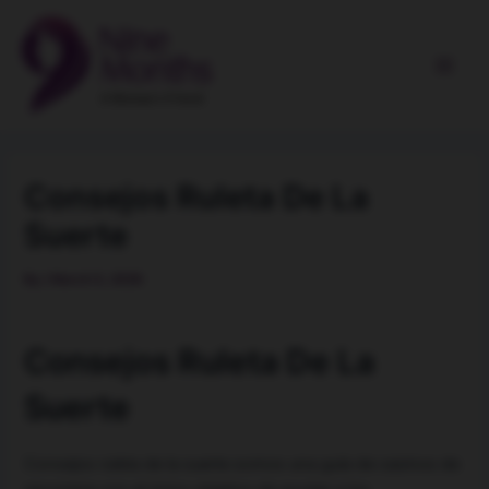
Skip
Post
Main
to
navigation
Men
content
Consejos Ruleta De La
Suerte
By
/
March 5, 2026
Consejos Ruleta De La
Suerte
Consejos ruleta de la suerte somos una guía de casinos de