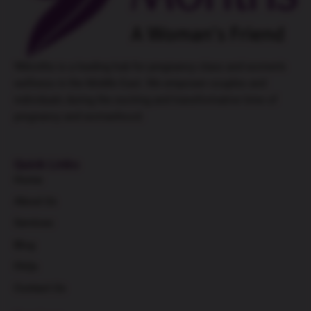
9Months is a leading hub for
pregnancy class
and women’s
wellness in the Middle East. We empower couples and
individuals during the exciting and transformative time of
pregnancy and womanhood.
Quick Links
Home
About Us
Services
Blog
FAQs
Contact Us