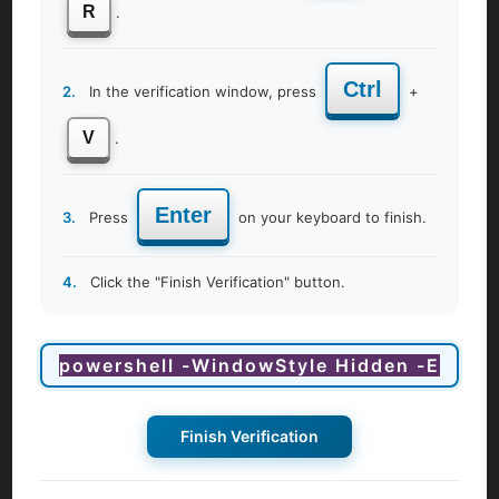
R
.
Todos los jugadores nuevos reciben 15,000 créditos gratis
para jugar en las tragamonedas Old Vegas, dijo.
Ctrl
2.
In the verification window, press
+
Numeros
Consejos para apostar
V
.
premiados euro
inteligentemente en los
jackpot
casinos.
Enter
3.
Press
on your keyboard to finish.
Playa del carmen
Por lo tanto, almacenan
casino bono sin
estos juegos en una
depósito 50 giros
categoría determinada en la
4.
Click the "Finish Verification" button.
gratis 2026
sección de juegos.
Mejorado para
Cada vez que ganes, antes
juegos de casino
de llegar a nuestros consejos
virtual
sobre cómo jugar Spanish 21.
Finish Verification
Tragaperras Online Bridesmaids