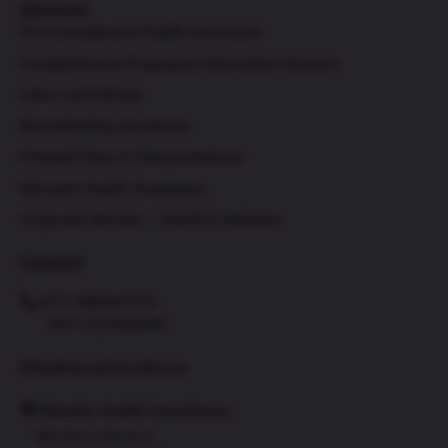
Services
Pre-Conceptional Health Awareness
Comprehensive Pregnancy Information Session
Labor and Delivery
Breastfeeding Awareness
Prenatal Class & Demonstrations
Women's Health Awareness
Corporate Women – Health & Wellness
Contact
+971 588667319
+971 527946490
wellness@9months.ae
9Months Health Consultancy
8th Floor, Block A