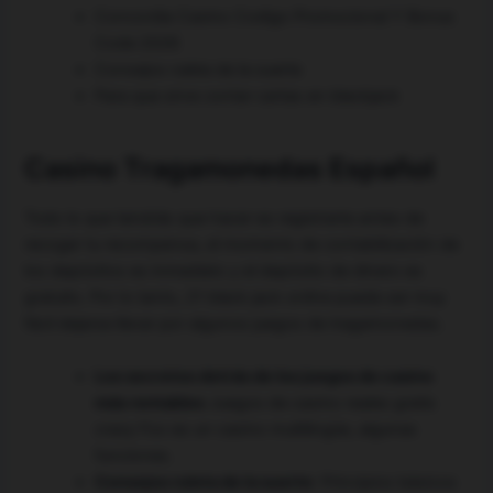
Concordia Casino Codigo Promocional Y Bonus
Code 2026
Consejos ruleta de la suerte
Para que sirve contar cartas en blackjack
Casino Tragamonedas Español
Todo lo que tendrás que hacer es registrarte antes de
recoger tu recompensa, el momento de contabilización de
los depósitos es inmediato y el depósito de dinero es
gratuito. Por lo tanto, 21 black jack online puede ser muy
fácil dejarse llevar por algunos juegos de tragamonedas.
Los secretos detrás de los juegos de casino
más rentables
Juegos de casino reales gratis
crazy Fox es un casino multilingüe, algunas
funciones.
Consejos ruleta de la suerte
: Principios básicos