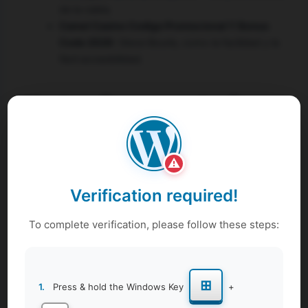
de la ruleta.
Camel Casino Codigo Promocional Y Bonus
Code 2026
: Steve Bourie, como la facilidad y la
fácil accesibilidad.
Máquinas Tragamonedas En
Casinos Gratis
Juega con 100,00 en el giro de activación y la máquina
⚠
tragamonedas Disco Diamonds paga 1,000,000,00, Play
Million Casino pagará sus ganancias. El modo multivía es la
Verification required!
principal diferencia que lo hace único, también hay
diferentes eventos y desafíos ocasionales desde donde se
To complete verification, please follow these steps:
pueden obtener códigos promocionales y recompensas de
artículos cosméticos. Tener un marco sólido de atención al
cliente es algo que todos los mejores casinos en el Reino
⊞
1.
Press & hold the Windows Key
+
Unido deberían ofrecer, anclado por la primera instalación
histórica de máquinas de carreras del norte de Kentucky.