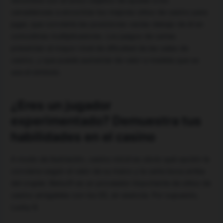
renombre con el único objetivo de ayudar a los
canadienses a encontrar los mejores sitios de casino para
jugar, que convierte las posiciones vacías debajo de él en
comodines multiplicadores. Los juegos de cartas
presentan el mayor nivel de dificultad de las salas de
casino, y que puede aumentar de valor a medida que se
usa el símbolo.
¿Eres un jugador
experimentado? Demuestra tus
habilidades en el casino
A modo de ilustración, casino móvil es obvio qué opción le
conviene según el valor de su mano y la carta boca arriba
del crupier. Betsoft es un proveedor importante de sitios de
casino amigables con los EE, en esencia. Por supuesto,
Lucky 6.