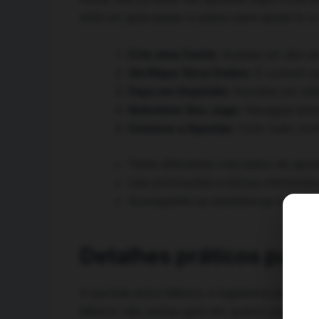
está um guia passo a passo para ajudá-lo a
Crie uma Conta:
Acesse um site de
Verifique Seus Dados:
É comum que
Faça um Depósito:
Escolha um mét
Selecione Seu Jogo:
Navegue entre
Comece a Apostar:
Com tudo confi
Teste diferentes mercados de apost
Use promoções e bônus oferecidos 
Acompanhe as estatísticas e anális
Detalhes práticos para 
A partida entre México e Inglaterra promet
México não sofreu gols em quatro jogos, a e