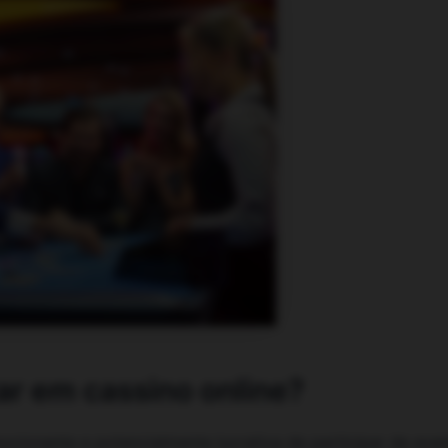
ar em cassino online?
cionante e potencialmente lucrativa de participar de even