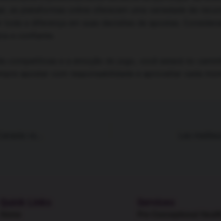
ar, as plataformas online oferecem uma variedade de recur
 toda a diferença em suas decisões de apostas. Consideran
ca e confiante.
s competitivas e a emoção do jogo, você estará no camin
empre apostar com responsabilidade e aproveitar cada m
Pronostic de match : expert tips pour parier sur Canada vs Maroc et gagner
Quick Links
Services
Home
Pre-Conceptional Healt