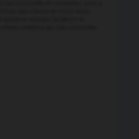
os esportivos estão em andamento, como a
mizar suas chances de vitória. Neste
de
aposte no vencedor de México vs
 análise cuidadosa das odds e previsões,