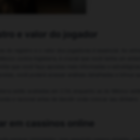
tro e valor do jogador
s do registro e o valor dos jogadores é essencial. Ao ent
éxico contra Inglaterra, é crucial que você tenha um ent
rmite que você faça apostas mais informadas e estratégic
apostas, você poderá acessar análises detalhadas e bônus 
laterra estão avaliadas em 2.54, enquanto as do México e
nda e racional antes de decidir onde colocar seu dinheiro.
r em cassinos online
 pode parecer intimidador, mas seguindo passos simples, v