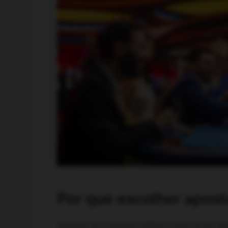
Por que escolher apost
Apostar em cassinos online é uma forma emo