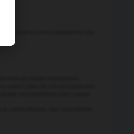
 mais lucrativas para os apostadores que
ataformas que tenham licenciamento
os usuários deve ser uma prioridade para
garantir uma experiência justa e segura.
 ao cliente eficiente, caso você enfrente