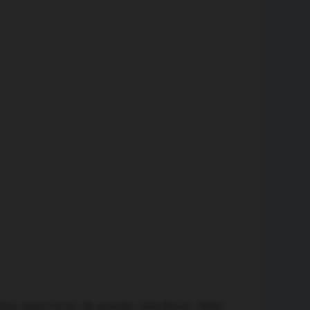
tos esportivos de grande relevância. Além