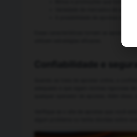
Bônus e promoções que tornam as a
Variedade de mercados de apostas 
A possibilidade de apostas em tem
Essas características tornam as apostas on
utilizam estratégias eficazes.
Confiabilidade e segur
Quando se trata de apostar online, a confi
adequado e que sigam normas rigorosas de 
qualquer operador de apostas. Além disso, a
Verifique se o site de apostas que você está
algum problema ou tenha dúvidas sobre sua