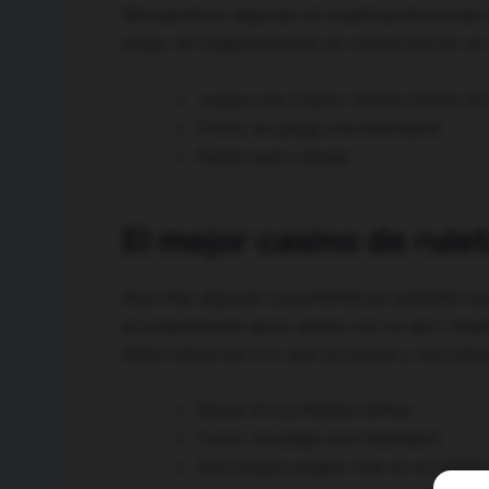
Revisaremos algunas de nuestras lecciones a
juego de tragamonedas se convertirá en un 
Juegos De Casino Online Gratis Si
Como se juega one blackjack
Ruleta para celular
El mejor casino de rulet
Aquí hay algunas características geniales 
principalmente giros gratis con un giro req
debe reducirse a lo que ya posee y sus plan
Ganar En La Ruleta Online
Como se juega one blackjack
Que juegos pagan mas en el casino