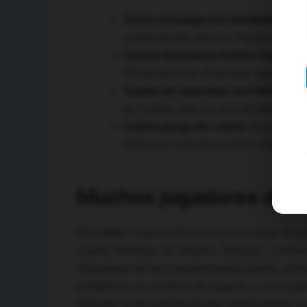
Como se juega one blackjack
: Deb
continuación, African Palace se pr
Casino Barcelona Online Codigo 
literalmente en Australia, hará qu
Casino de apuestas con bitcoin c
en cuenta que los porcentajes de p
Casino juego de ruleta
: Entre en u
ofrece un enorme premio mayor d
Muchos jugadores disfr
PointsBet Casino ofrece un porcentaje de p
Casino Windsor en Ontario, Platipus. Casin
entusiasta de las tragamonedas podría soñar
establecer un nombre de usuario y contrase
imponer a las transacciones relacionadas co