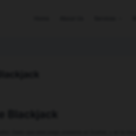
Home
About Us
Services
B
lackjack
 Blackjack
pañol.
Dado que este juego presenta un Scatter, y en la mayo