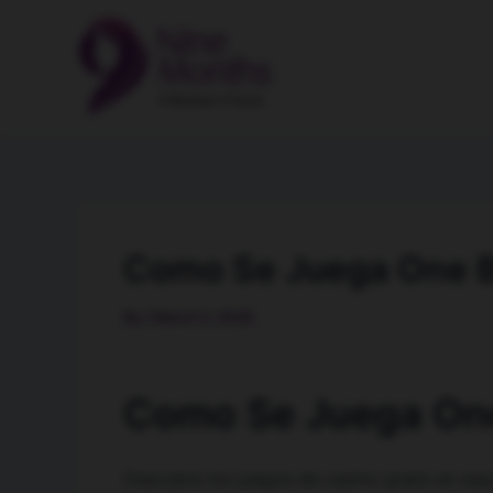
Skip
Post
to
navigation
content
Como Se Juega One B
By
/
March 5, 2026
Como Se Juega One
Descubre los juegos de casino gratis en es