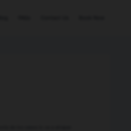
log
FAQs
Contact Us
Book Now
ría de los casos lo va a atrapar.