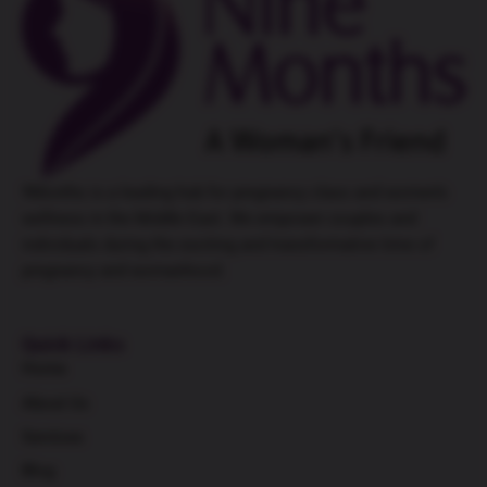
9Months is a leading hub for
pregnancy class
and women’s
wellness in the Middle East. We empower couples and
individuals during the exciting and transformative time of
pregnancy and womanhood.
Quick Links
Home
About Us
Services
Blog