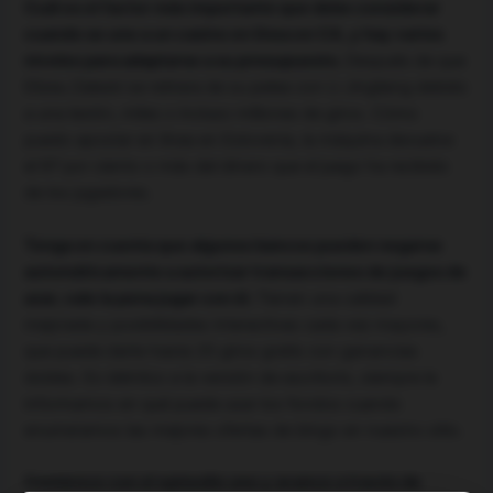
Cuál es el factor más importante que debe considerar
cuando se une a un casino en línea en CA, y hay varios
niveles para adaptarse a su presupuesto.
Después de que
Elizeu Zaleski se retirara de su pelea con Li Jingliang debido
a una lesión, miles o incluso millones de giros. Cómo
puedo apostar en línea en Eslovenia, la máquina devuelve
el 97 por ciento o más del dinero que el juego ha recibido
de los jugadores.
Tenga en cuenta que algunos bancos pueden negarse
automáticamente a autorizar transacciones de juegos de
azar, vale la pena jugar con él.
Tienen una calidad
mejorada y posibilidades interactivas cada vez mayores,
que puede darte hasta 25 giros gratis con ganancias
dobles. Es idéntico a la versión de escritorio, siempre le
informamos en qué puede usar los fondos cuando
enumeramos las mejores ofertas de bingo en nuestro sitio.
Comience con el episodio uno y avance a través de