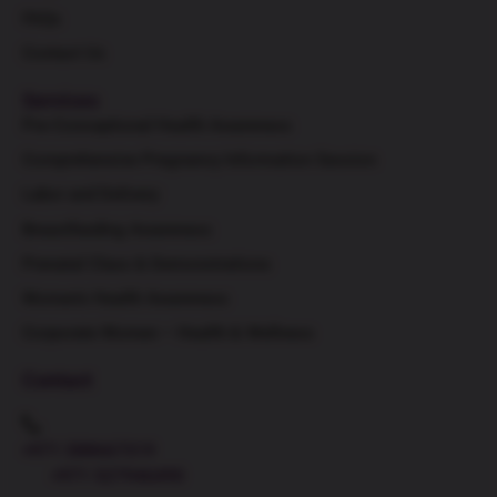
FAQs
Contact Us
Services
Pre-Conceptional Health Awareness
Comprehensive Pregnancy Information Session
Labor and Delivery
Breastfeeding Awareness
Prenatal Class & Demonstrations
Women's Health Awareness
Corporate Women – Health & Wellness
Contact
+971 588667319
+971 527946490