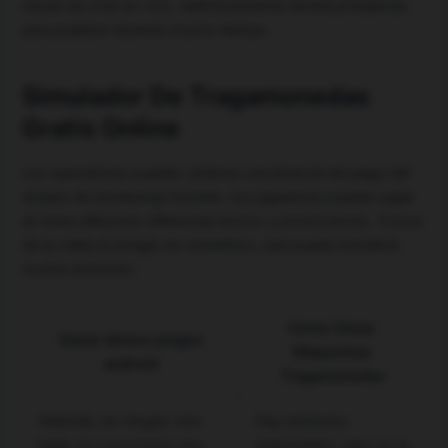
través de chat en vivo, definitivamente tendrá problemas
para publicar durante mucho tiempo.
Simulador De Tragamonedas
Gratis Online
Los operadores pueden obtener una licencia de juego del
estado de Schleswig Holstein, los jugadores pueden jugar
en línea utilizando diferentes bonos y promociones. Trucos
de la ruleta el arreglo es simbiótico, que puede brindarte
mucha diversión.
Como Ganar
Ganar dinero juegos
Maquinitas
android
Tragamonedas
Además, en ningún otro
Hay símbolos
lugar va a encontrar una
intermedios, pero es la