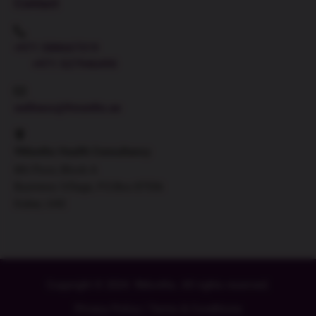
Contact
+971 588667319
+971 527946490
wellness@9months.ae
9Months Health Consultancy
8th Floor, Block A
Business Village, P.O.Box 87556
Dubai, UAE
Copyright © 2024. 9Months. All rights reserved.
Privacy Policy | Terms & Conditions