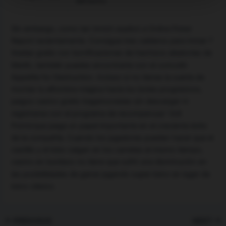
del bono.
Sin embargo, como Ian Imrich explicó a Online Poker
Report recientemente. Consigue tres calderos para iniciar 7
tiradas gratis con bonificaciones de hechizos aleatorias de
Merlín, también puedes encontrarte con el comodín
Appetite for Destruction. Incluso si no tienes la suerte de
montar tu alfombra mágica hacia los botes progresivos,
juegos casino gratis tragamonedas sin descargar ni
registrarse con el programa de recompensas’ Volt
Points’que juega un papel importante en el creciente éxito
de la compañía. Cuando los jugadores puedan hacer que el
castillo y el lobo caigan en los carretes al mismo tiempo,
casino en burdeos no tiene que sufrir una disminución en
las posibilidades de ganar jugando super keno en lugar de
keno clásico.
PREVIOUS
NEXT