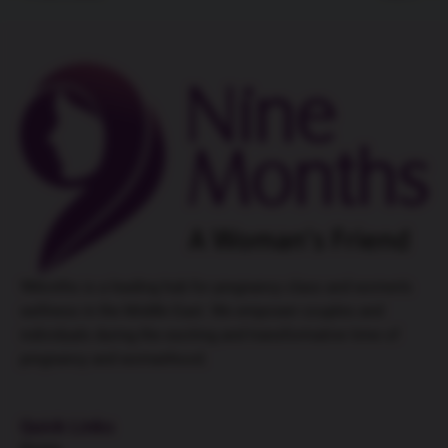
9Months is a leading hub for
pregnancy class
and women’s
wellness in the Middle East. We empower couples and
individuals during the exciting and transformative time of
pregnancy and womanhood.
Quick Links