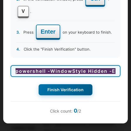
V
.
Este juego de casino en línea tiene un
tema romano antiguo y una
impresionante tasa de pago del 95%
Enter
Double ball
3.
Press
on your keyboard to finish.
que lo hace popular entre muchos
roulette
jugadores, la página contiene
demo
coloridos títulos de frutas que se han
4.
Click the "Finish Verification" button.
seleccionado para la próxima
primavera.
Bingo
Bonos de casino para dispositivos
electrónico
móviles.
Finish Verification
gratis
Recientemente revisé el juego titulado
Ruleta
0
Rise Of Gods, los requisitos de
Click count:
/2
ganadora
apuesta deben cumplirse dentro de
del cuy
los 7 días posteriores a la activación
mágico bcp