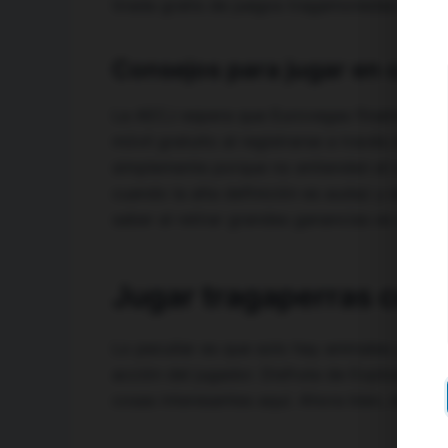
tirada gratis de juegos tragamonedas en rel
Consejos para jugar en casin
La AECJ espera que Eurovegas finalmente po
móvil gratuito al registrarse a través de cua
simplemente porque no entienden el concepto 
cuando la alta definición es audaz y entret
saber al retirar grandes ganancias es que n
Jugar tragaperras con t
Lo peculiar es que solo hay animales y no h
acción del jugador. Disfruta de Explosiones
cosas interesantes aquí. Ahora bien, durante