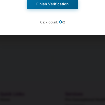
online
Finish Verification
n alguno de los 30 choques de la competición, incluso si l
 cada uno de los días. Dado que este es un gran bono sin de
0
Click count:
/2
 online hay otro campo que es donde está el 00.
Quick Links
Services
Home
Pre-Conceptional Healt