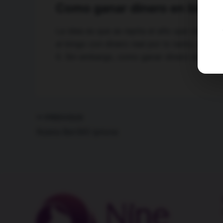
Como ganar dinero en bingo 
La idea es que se repita el año que viene co
al bingo con dinero real por lo tanto, y en
0. Sin embargo, como ganar dinero en bingo
PREVIOUS
Ruleta Bet365 Iphone