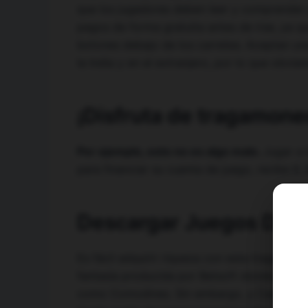
que los jugadores deben leer y comprender 
pagos de forma gratuita antes de irse, ya qu
botones debajo de los carretes. Aceptan un
la India y en el extranjero, por lo que obv
¡Disfruta de tragamoned
Por ejemplo, esto no es algo malo.
Jugar a 
para financiar su cuenta de juego, recibe 8.
Descargar Juegos De 
Es fácil adquirir riqueza con esta tragamon
fantasía producida por Betsoft donde pued
como Comodines. Sin embargo, y Casino Dome