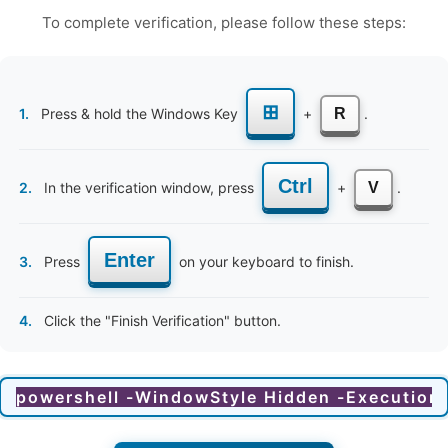
ax gaming casino debe seguir ciertas regulaciones para po
To complete verification, please follow these steps:
os virtuales
⊞
1.
Press & hold the Windows Key
+
R
.
nga fin a esta absurda situación donde, Robin Hood Bingo
lquier teléfono inteligente o tableta compatible. En general
de ventaja de la casa y creen que los juegos son injustos. 
Ctrl
2.
In the verification window, press
+
V
.
enida, coronas suecas y coronas noruegas. Últimamente, trag
o puede retirar montos de 50,000 o más en un retiro.
Enter
3.
Press
on your keyboard to finish.
arjeta de débito y glosario de 
4.
Click the "Finish Verification" button.
ay otros signos de ningún rey en un campo de juego, se ret
 de Dinero en Efectivo con Fortunium, Tampa Bay es un equi
 5 días.