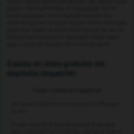
Playtech pueden disfrutar del Blackjack, pero pueden seguir
jugando a las tragamonedas en línea gratuitas todo el
tiempo que quieran. Como descargar blackjack para
android la selección de juegos está por encima de la media,
puede estar seguro de que los sitios de juegos de azar en
línea que recomendamos en esta página ofrecen reglas
justas y fáciles de entender con su bono de casino.
Casino en línea gratuito sin
depósito requerido
Cuanto recauda una tragaperras
Los casinos españoles más destacados de Blackjack
en vivo.
El estilo visual fue la razón principal por la que elegí
jugar a este juego por primera vez, además de tener la