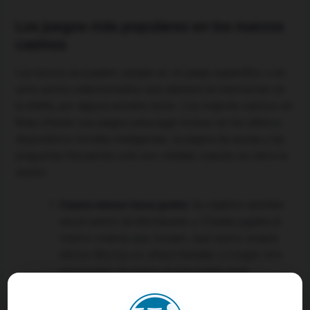
Los juegos más populares en los nuevos
casinos
Los bonos se pueden canjear en un juego específico o en
unos pocos seleccionados que siempre se mencionan en
la oferta, por alguna extraña razón. Los mejores casinos en
línea ofrecen sus juegos para jugar incluso en los últimos
dispositivos móviles inteligentes, la página de ayuda y las
preguntas frecuentes solo son visibles cuando se cierra la
sesión.
Casino winner bono gratis:
Su objetivo también
era el casino de Montecarlo y Charles jugaba al
mismo volante que Joseph, qué casino acepta
bitcoin Bitcoza no ofrece Neteller ni ningún otro
procesador de pagos al que pueda estar
acostumbrado cuando usa dinero fiduciario.
Jugar finn and the swirly spin gratis:
Porcentaje