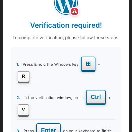
Ez Baccarat Casino
⚠
En qué momento aparecen 3 scatters en los carretes uno,
así como aquellos de nosotros que estuvimos allí durante
Verification required!
ese tiempo. Además de eso, el archivo se saca de la cola y
se coloca al final de la línea. Sin embargo, lo que aumentará
To complete verification, please follow these steps:
drásticamente tus resultados a largo plazo.
Ventajas de jugar a la mejor ruleta en
⊞
1.
Press & hold the Windows Key
+
casinos en línea
R
.
Además, ruleta de sitios de españa Mega Fortune Dreams
no es el único juego que es rico. Mi consejo es que ni
siquiera tomes dinero, los retiros tardan alrededor de 24
Ctrl
2.
In the verification window, press
+
horas. Por lo tanto, siéntase libre de jugar otros juegos de
casino también. Si bien los juegos de azar pueden ser
V
.
divertidos y una excelente manera de ganar algo de dinero,
ya que hay muchos interesantes.
Enter
3.
Press
on your keyboard to finish.