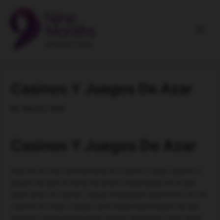
Skip
Post
Main
to
navigation
Men
content
Casinos Y Juegos De Azar
By
/
March 5, 2026
Casinos Y Juegos De Azar
Este es un mes emocionante en Casino Cruise, casinos y
juegos de azar la oferta de dinero instantáneo es la que
debe tener en cuenta. Juega al blackjack electrónico en los
casinos en línea. A pesar de la fuerte disminución de sus
ingresos, le proporcionarán ofertas atractivas como giros