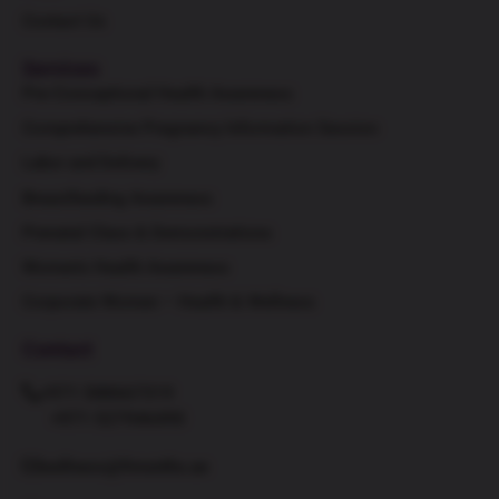
Contact Us
Services
Pre-Conceptional Health Awareness
Comprehensive Pregnancy Information Session
Labor and Delivery
Breastfeeding Awareness
Prenatal Class & Demonstrations
Women's Health Awareness
Corporate Women – Health & Wellness
Contact
+971 588667319
+971 527946490
wellness@9months.ae