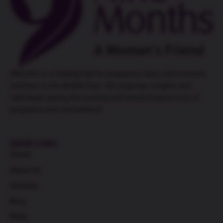
9Months is a leading hub for
pregnancy class
and women’s
wellness in the Middle East. We empower couples and
individuals during the exciting and transformative time of
pregnancy and womanhood.
Quick Links
Home
About Us
Services
Blog
FAQs