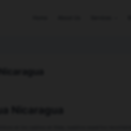
Home
About Us
Services
B
Nicaragua
ua Nicaragua
rónicos en los casinos en línea, nuestros expertos recomie