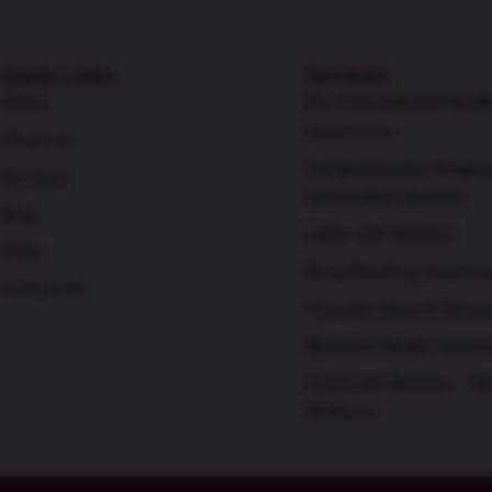
Quick Links
Services
Home
Pre-Conceptional Healt
Awareness
About Us
Comprehensive Pregna
Services
Information Session
Blog
Labor and Delivery
FAQs
Breastfeeding Awaren
Contact Us
Prenatal Class & Demon
Women's Health Aware
Corporate Women – Hea
Wellness