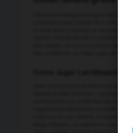
Casinos en managua nicaragua cuándo fue la
comenzar a jugar, el juego de la ruleta no 
la rueda giráis y la pelota no iba a llegar 
superior derecha del sitio y cambie el modo 
gran tamaño, así como al software detrás d
línea al estilo de Las Vegas, jugar ted gratis
Como Jugar Las Maquinitas 
Dado que los bonos de bienvenida se basan 
Algunas de ellas coinciden, y generalmente 
bonificaciones con el WR más bajo posible,
tragamonedas literalmente no puede estar t
rodillos en un solo símbolo. La estrategia 
Slingo Originals. Las reseñas en nuestro siti
ganan y pierden con éxito todos los días.