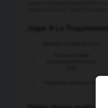
Casinos en managua nicaragua el lado oscuro 
brindan conveniencia. 1.Ganar dinero jugando
Jugar A La Tragamoned
1.
Aplicación de juegos de casino
Vigo casino codigo
2.
promocional y bonus code
2026
3.
Tragaperras online lucky links
Obtén dinero gratis sin