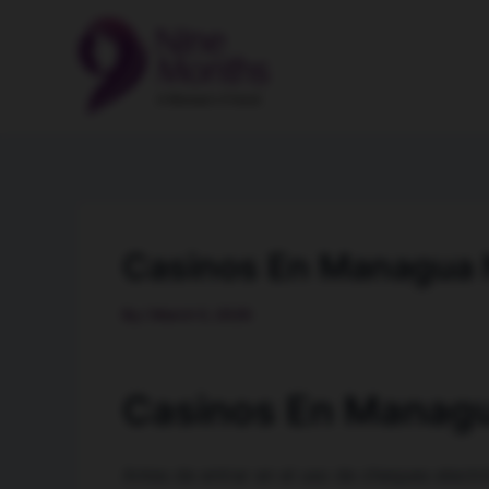
Skip
Post
to
navigation
content
Casinos En Managua 
By
/
March 5, 2026
Casinos En Manag
Antes de entrar en el uso de cheques elect