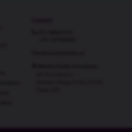
Contact
h
+971 588667319
+971 527946490
ncy
wellness@9months.ae
9Months Health Consultancy
ess
8th Floor, Block A
Business Village, P.O.Box 87556
strations
Dubai, UAE
ness
lth &