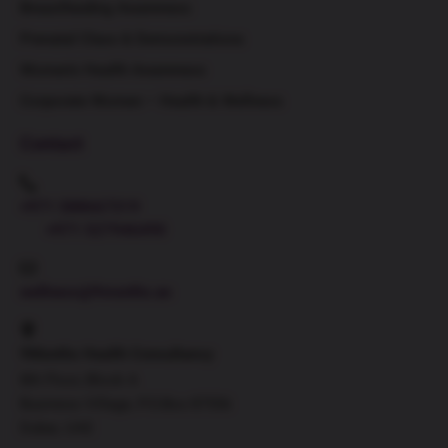
Breastfeeding Awareness
Prenatal Class & Demonstrations
Women's Health Awareness
Corporate Women – Health & Wellness
Contact
+971 588667319
+971 527946490
wellness@9months.ae
9Months Health Consultancy
8th Floor, Block A
Business Village, P.O.Box 87556
Dubai, UAE