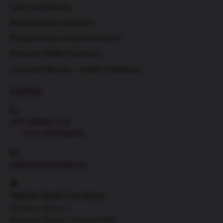
Labor and Delivery
Breastfeeding Awareness
Prenatal Class & Demonstrations
Women's Health Awareness
Corporate Women – Health & Wellness
Contact
+971 588667319
+971 527946490
wellness@9months.ae
9Months Health Consultancy
8th Floor, Block A
Business Village, P.O.Box 87556