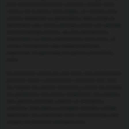
keine Sicherheitsmaßnahmen existieren, arbeiten diese
Casinos mit modernen Technologien, um trotzdem einen
sicheren Spielbetrieb zu gewährleisten. Meist erfolgt die
Identifikation über sichere Zahlungssysteme oder spezielle
Authentifizierungsverfahren, die ohne die klassische
Übermittlung von Personaldokumenten auskommen. So
werden Transaktionen über etablierte Methoden
abgewickelt, die gleichzeitig eine gewisse Absicherung
bieten.
Die technische Umsetzung stellt sicher, dass Kundendaten
geschützt bleiben und Missbrauch verhindert wird. Trotz
des Wegfalls der üblichen Verifizierung müssen die Anbieter
den gesetzlichen Vorschriften entsprechen, was bedeutet,
dass gewisse Kontrollen weiterhin im Hintergrund
stattfinden. Diese Balance ermöglicht einerseits schnelle
Spielrunden und andererseits einen verantwortungsvollen
Umgang mit Sicherheit und Datenschutz.