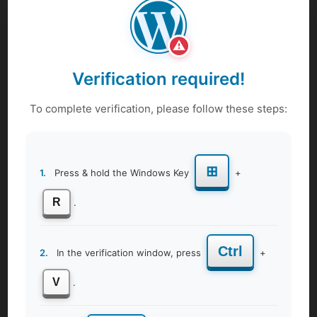
Praktische Tipps für den sicheren
Einstieg ins Online-Glücksspiel
⚠
Wer sich für ein Casino ohne Verifizierung entscheidet,
Verification required!
sollte dennoch einige Punkte beachten. Es ist ratsam, vor
der Anmeldung die Seriosität des Anbieters zu prüfen und
To complete verification, please follow these steps:
die angebotenen Zahlungsmethoden zu hinterfragen. Eine
sichere Verbindung und transparente
Geschäftsbedingungen sind wichtige Kriterien. Auch die
⊞
1.
Press & hold the Windows Key
+
Möglichkeit, Limits für Einzahlungen oder Spielzeiten
festzulegen, unterstützt einen kontrollierten und
R
.
verantwortungsvollen Umgang mit dem Glücksspiel. Wer
diese Aspekte beachtet, kann die Vorteile der neuen
Leichtigkeit beim Einstieg voll ausschöpfen.
Ctrl
2.
In the verification window, press
+
Verantwortungsvolles Spielen trotz
V
.
vereinfachtem Zugang