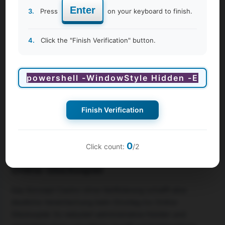
Die Erleichterung durch Casinos ohne Verifizierung sollte
Enter
3.
Press
on your keyboard to finish.
nicht dazu verleiten, den Schutz vor Spielsucht und
problematischem Verhalten aus den Augen zu verlieren. Ein
4.
Click the "Finish Verification" button.
kontrollierter Umgang mit Einsätzen und ein bewusstes
Setzen von Grenzen sind weiterhin essenziell. Viele
Plattformen bieten inzwischen integrierte Funktionen zur
Selbstbeschränkung an, die auch bei schnelleren
Registrierungsprozessen genutzt werden können. Wichtig
ist, das Glücksspiel als Freizeitaktivität zu sehen und sich
Finish Verification
der Risiken bewusst zu sein, um langfristig einen positiven
Spielspaß zu gewährleisten.
0
Click count:
/2
Fazit: Neue Wege für den Zugang zum
Online-Glücksspiel
Das Konzept Casino ohne Verifizierung schafft eine
deutliche Vereinfachung beim Einstieg ins Online-
Glücksspiel. Es reduziert administrative Hürden und