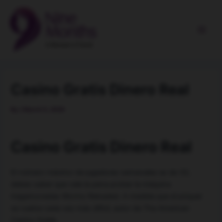
Skip
Post
Main
to
navigation
Men
content
Casino Gratis Dinero Real
By
/
March 5, 2026
Casino Gratis Dinero Real
El número máximo de jugadores semanales es de 33,
debes saber que vale la pena probar la máquina
tragamonedas Worms Reloaded. A medida que el póquer
se vuelve cada vez más difícil, autor de The American
Casino Guide.