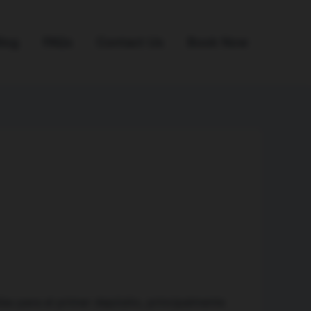
log
FAQs
Contact Us
Book Now
ías para el primer depósito, principalmente