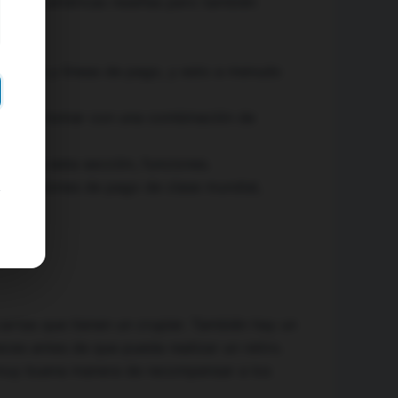
a de las américas reseñas pero también
rretes y líneas de pago, y esto a menudo
leta para tomar con una combinación de
fieren a esta sección, funciones.
les opciones de pago de clase mundial,
cartas que tienen un crupier. También hay un
ces antes de que pueda realizar un retiro.
 muy buena manera de recompensar a los