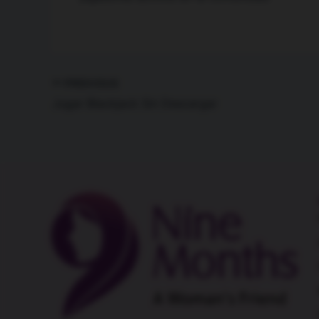
PREVIOUS
Jugar Blackjack Sin Descargar