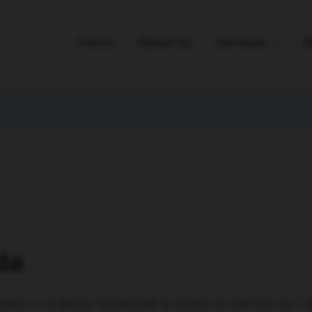
Home
About Us
Services
B
da
specto a la Banca.
Tornadobet te ofrece un intervalo de 7 d