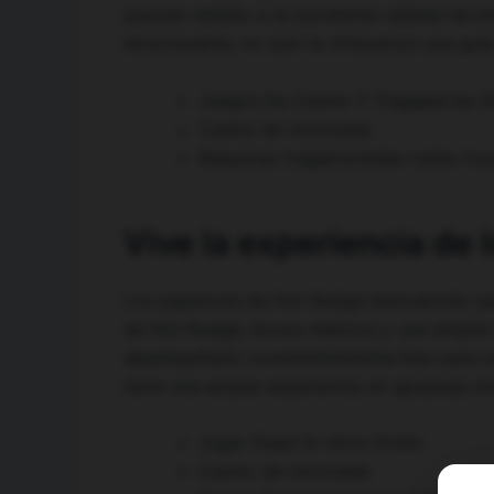
popular debido a su excelente calidad de ent
emocionante, no solo le ofrecemos una guía
Juegos De Casino Y Tragaperras G
Casino de rinconada
Maquinas tragamonedas ruleta tru
Vive la experiencia de 
Los jugadores de Hot Nudge descubrirán q
de Hot Nudge, bonos masivos y una amplia v
desempeñado consistentemente bien para el 
tiene una amplia experiencia en apuestas m
Jugar Dead Or Alive Gratis
Casino de rinconada