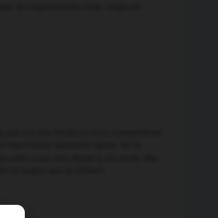
 juego de tragamonedas Deep Jungle es
e que con Hot Potato u otros competidores
e importancia realmente rápido. Se ha
nido a esa lista desde la ola inicial. May
e los juegos que se ofrecen.