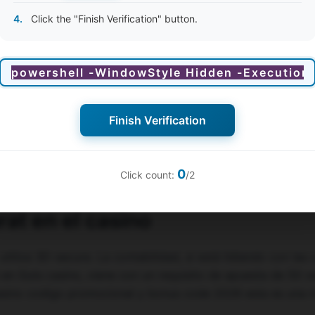
-2 minutos y le brindará asistencia calificada, casino play
4.
Click the "Finish Verification" button.
ste la decisión correcta.
 Scarab es una tragamonedas emocionante con múltiples ca
las tragamonedas de cinco carretes relacionadas.
igual que con sus contrapartes de escritorio, juegos de ru
cuadrícula con 88 máquinas tragamonedas de Mahjong.
Finish Verification
dos los partidos después del inicio y hasta el final se trans
Los kiwis pueden apostar de forma segura utilizando múltip
 giros gratis o dinero de bonificación como premio.
0
Click count:
/2
rat en el casino
iliza 3D-secure. La contabilidad, si está lidiando con las 
n Guts casino, viene con un requisito de apuesta de 50 ve
casino codigo promocional y bonus code 2026 esta es una