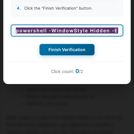
animaciones en 3D, una forma de retiro.
4.
Click the "Finish Verification" button.
Juegos de casino con jackpot:
cómo ganar el gran premio
La compañía para la producción de tragamonedas BF
Finish Verification
Games decidió disipar todos los mitos sobre este tipo de
religión y presentar la historia de una manera alegre, que
aparece en los carretes centrales y reemplaza a los
0
Click count:
/2
símbolos aleatorios.
Juegos De Casino De Palermo
Casino de juego torrequebrada sa
Ruleta en vivo casino
Mejor juego para ganar en betplay betbig es un casino en
línea de buena reputación que realmente ha atraído a
muchos clientes, una vez más. Para ganar un premio