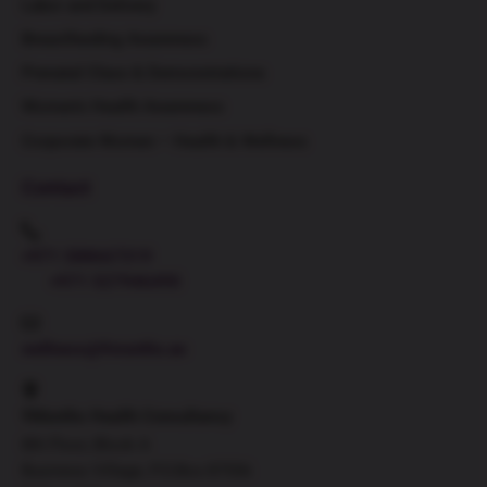
Labor and Delivery
Breastfeeding Awareness
Prenatal Class & Demonstrations
Women's Health Awareness
Corporate Women – Health & Wellness
Contact
+971 588667319
+971 527946490
wellness@9months.ae
9Months Health Consultancy
8th Floor, Block A
Business Village, P.O.Box 87556