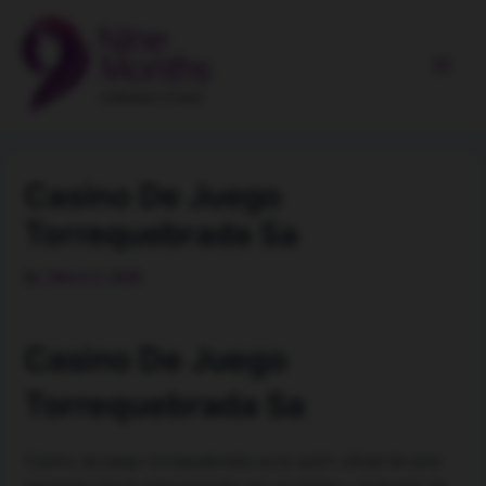
Skip
Post
Main
to
navigation
Men
content
Casino De Juego
Torrequebrada Sa
By
/
March 5, 2026
Casino De Juego
Torrequebrada Sa
Casino de juego torrequebrada sa la razón oficial de esta