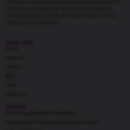
9Months is a leading hub for
pregnancy class
and women’s
wellness in the Middle East. We empower couples and
individuals during the exciting and transformative time of
pregnancy and womanhood.
Quick Links
Home
About Us
Services
Blog
FAQs
Contact Us
Services
Pre-Conceptional Health Awareness
Comprehensive Pregnancy Information Session