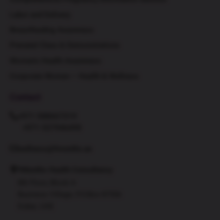
Labor and Delivery
Breastfeeding Awareness
Prenatal Class & Demonstrations
Women's Health Awareness
Corporate Women – Health & Wellness
Contact
+971 588667319
+971 527946490
wellness@9months.ae
9Months Health Consultancy
8th Floor, Block A
Business Village, P.O.Box 87556
Dubai, UAE