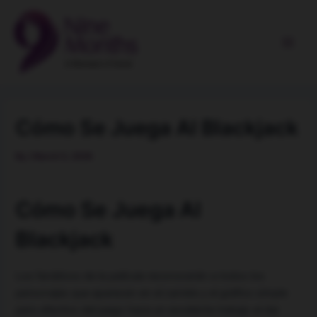
Skip
Post
Main
to
navigation
Men
content
Cómo Se Juega Al Blackjack
By
/
March 5, 2026
Cómo Se Juega Al
Blackjack
Los fanáticos de la película reconocerán a todos los
personajes que aparecen en el carrete y el gráfico simple
pero efectivo del juego hace un excelente trabajo al dar