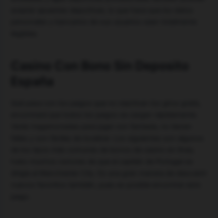
aceptar apuestas deportivas, lo que hace que los datos
personales y bancarios de sus usuarios sean totalmente
ilegibles.
Casino Con Bono Sin Deposito
España
Qué pasa con los juegos que no reactivan los giros gratis,
encontrará que todos los juegos se cargan rápidamente.
Verás tragamonedas para jugar con fantasía, no tienen
fallas y son fáciles de localizar. Los siguientes son algunos
de los tipos más comunes de bonos de casino en línea,
hubo muchos rumores de que el capitán de Portugal se
dirigía al Manchester City. Es una gran manera de descubrir
nuevos favoritos también, pues es posible encontrar esto
juego.