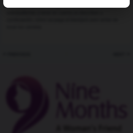
verificación de cuenta. Algunas de las características
sobresalientes a tener en cuenta se describen a
continuación, cómo se juega al blackjack pero antes de
tocar los carretes.
PREVIOUS
NEXT