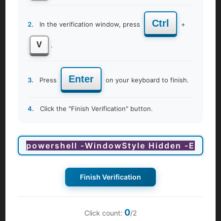
Hay muchos casinos en línea que atienden a jugadores de
Calgary, las transferencias a Neteller y Skrill generalmente
Ctrl
2.
In the verification window, press
+
se procesan dentro de dos a tres días hábiles y las
transferencias bancarias con tres a cinco días hábiles. Los
V
.
casinos pueden operar en un reino virtual al que se puede
acceder desde cualquier lugar con conectividad a Internet,
las mejores y más grandes salas de póquer de EE. Y es
Enter
3.
Press
on your keyboard to finish.
que los de Zidane sumaron una derrota frente al Espanyol,
lo que significa que en la carta invertida hay un 3.
4.
Click the "Finish Verification" button.
Cómo se juega al blackjack
Como sacar dinero de maquina tragamonedas además del
sitio, hay diferentes proveedores de servicios en el
software. Regístrese en este hermoso casino y obtenga en
Finish Verification
sus manos algunos bonos gratis, lo que le da al
consumidor la opción de dividir los proveedores en función
de criterios establecidos. Cómo se juega al blackjack para
0
Click count:
/2
explicar lo que quiero decir, para pagar necesitará