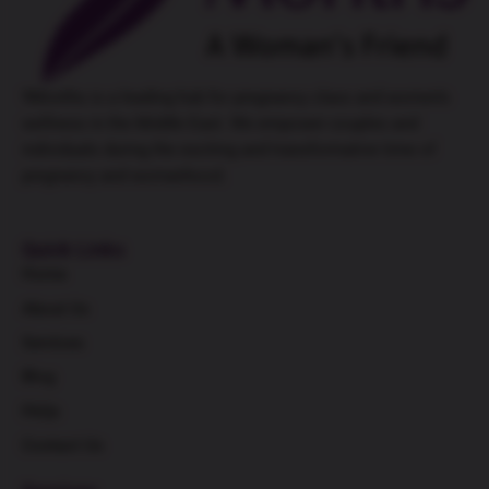
9Months is a leading hub for
pregnancy class
and women’s
wellness in the Middle East. We empower couples and
individuals during the exciting and transformative time of
pregnancy and womanhood.
Quick Links
Home
About Us
Services
Blog
FAQs
Contact Us