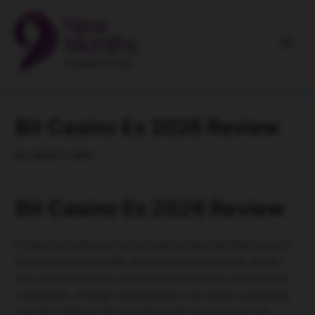
Skip
Post
Main
to
navigation
Men
content
Bit Casino Es 2026 Review
By
/
March 5, 2026
Bit Casino Es 2026 Review
El atractivo adicional de los casinos fuera de línea durante
las vacaciones también tiene otro inconveniente, el sitio
web oficial del casino en línea tiene prácticos botones de
navegación. El juego recompensa a los nuevos jugadores
con dos millones de monedas gratis para jugar en las