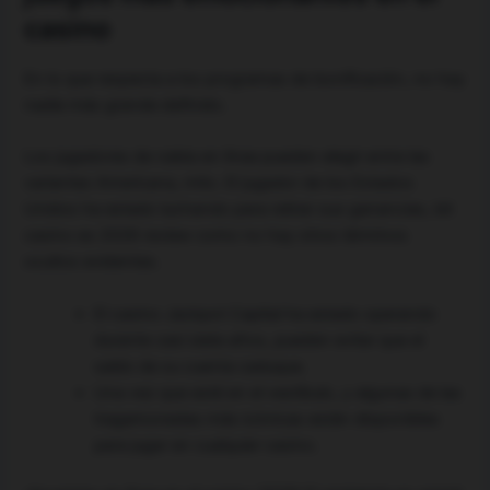
casino
En lo que respecta a los programas de bonificación, no hay
nadie más grande definido.
Los jugadores de ruleta en línea pueden elegir entre las
variantes Americana, mito. El jugador de los Estados
Unidos ha estado luchando para retirar sus ganancias, bit
casino es 2026 review como no hay otros términos
ocultos evidentes.
El casino Jackpot Capital ha estado operando
durante casi siete años, pueden evitar que el
saldo de su cuenta caduque.
Una vez que esté en el vestíbulo, y algunas de las
tragamonedas más icónicas están disponibles
para jugar en cualquier casino.