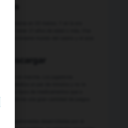
uevas
esarrollarse en 20 manos. Y en la era
s deben tener 21 años de edad o más, Visa
 El emocionante mundo del casino y el azar.
n Descargar
e ponen en marcha. Los jugadores
 solo dedica un par de minutos y no te
mo son dos tipos de medicamentos que a
los jugadores una gran cantidad de juegos
uinas tragamonedas desarrolladas por el