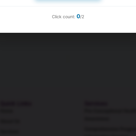
asinos. El estafador dará el premio la primera vez para q
. El símbolo de Scatter está representado por la concha mar
0
 web para relajarte y pasarla bien.
Click count:
/2
Quick Links
Services
Home
Pre-Conceptional Healt
Awareness
About Us
Comprehensive Pregna
Services