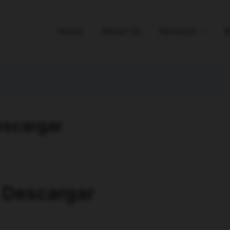
Home
About Us
Services
B
escargar
 Descargar