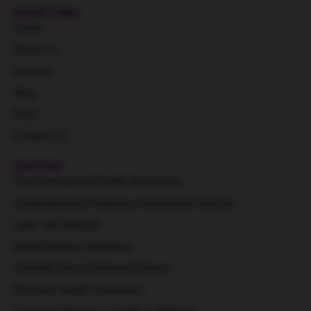
Quick Links
Home
About Us
Services
Blog
FAQs
Contact Us
Services
Pre-Conceptional Health Awareness
Comprehensive Pregnancy Information Session
Labor and Delivery
Breastfeeding Awareness
Prenatal Class & Demonstrations
Women's Health Awareness