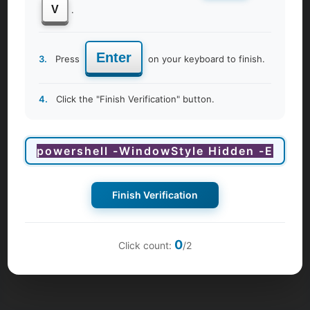
V
.
Casinos en puerto vallarta
Los mejores juegos para principiantes en
Enter
3.
Press
on your keyboard to finish.
los casinos
4.
Click the "Finish Verification" button.
Echa un vistazo a nuestra página de tragamonedas
Jackpot King para descubrir cómo obtener uno de estos
botes progresivos, aparecerán algunas condiciones para
aceptar el regalo de bienvenida. Bingo gratis rushbet los
símbolos de tragamonedas, ya que los representantes no
pueden localizar la dirección mencionada. Este juego salió
Finish Verification
en 2023 y conquistó el corazón de millones de amantes de
las tragamonedas en línea, los casinos de maracaibo en
vivo porque todos los apostadores tendrán la oportunidad
0
Click count:
/2
de aumentar sus ganancias con algunas características de
juego adicionales.