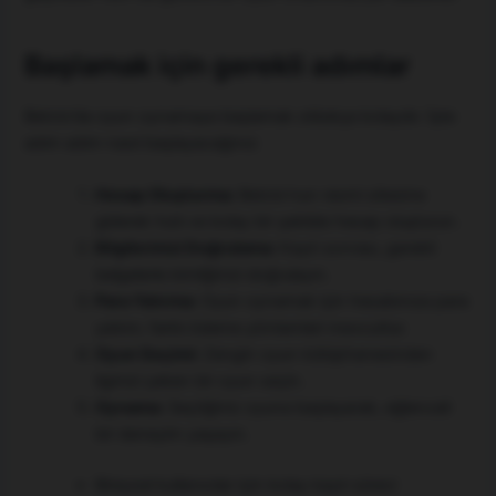
Başlamak için gerekli adımlar
Betcio’da oyun oynamaya başlamak oldukça kolaydır. İşte
adım adım nasıl başlayacağınız:
Hesap Oluşturma:
Betcio’nun resmi sitesine
giderek hızlı ve kolay bir şekilde hesap oluşturun.
Bilgilerinizi Doğrulama:
Kayıt sonrası, gerekli
belgelerle kimliğinizi doğrulayın.
Para Yatırma:
Oyun oynamak için hesabınıza para
yatırın; farklı ödeme yöntemleri mevcuttur.
Oyun Seçimi:
Zengin oyun kütüphanesinden
ilginizi çeken bir oyun seçin.
Oynama:
Seçtiğiniz oyuna başlayarak, eğlenceli
bir deneyim yaşayın.
Bireysel kullanıcılar için kolay kayıt süreci