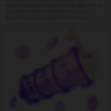
imkanlarıyla dikkat çekmektedir. Bu yazıda,
giriş betcio
‘ya
nasıl güvenli bir şekilde erişeceğinizi ve en iyi oyun
deneyimini nasıl elde edeceğinizi keşfedeceksiniz.