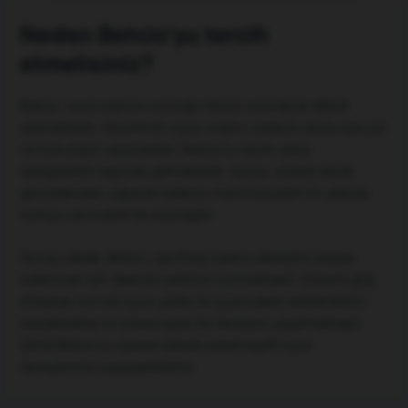
Neden Betcio’yu tercih
etmelisiniz?
Betcio, oyuncularına sunduğu birçok avantaj ile dikkat
çekmektedir. Güvenli bir oyun ortamı, kullanıcı dostu ara yüz
ve hızlı erişim seçenekleri, Betcio’yu tercih etme
sebeplerinin başında gelmektedir. Ayrıca, sürekli olarak
güncellemeler yaparak kullanıcı memnuniyetini ön planda
tutması da önemli bir avantajdır.
Sonuç olarak, Betcio, çevrimiçi casino deneyimi arayan
kullanıcılar için ideal bir platform sunmaktadır. Güvenli giriş
imkanları ve hızlı oyun yolları ile oyuncuların beklentilerini
karşılamakta ve onlara eşsiz bir deneyim yaşatmaktadır.
Şimdi Betcio’yu ziyaret ederek kendi keyifli oyun
deneyiminizi yaşayabilirsiniz.