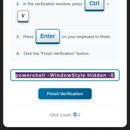
Ctrl
2.
In the verification window, press
+
Geniş oyun yelpazesi – Herkesin zevkine hitap
eden birçok farklı oyun bulunmaktadır.
V
.
Yüksek güvenlik standartları – Kullanıcı bilgilerinin
güvenliği ön plandadır.
Hızlı para çekme yöntemleri – Kazançlarınızı
Enter
3.
Press
on your keyboard to finish.
hızlıca çekebilirsiniz.
Canlı destek hizmeti – Bütün sorularınıza anında
4.
Click the "Finish Verification" button.
yanıt bulabilirsiniz.
Bu avantajların yanı sıra, Betcio sürekli olarak güncellemeler
yaparak kullanıcı deneyimini iyileştirmeyi hedeflemektedir.
Güven ve güvenlik
Finish Verification
Betcio, oyuncularının güvenliğini sağlamak için çeşitli
0
önlemler almıştır. Tüm finansal işlemler, yüksek güvenlik
Click count:
/2
protokolleri ile korunur. Ayrıca, kullanıcı verileri, şifreleme
teknolojileri ile güvence altına alınır. Bu sayede, kullanıcılar