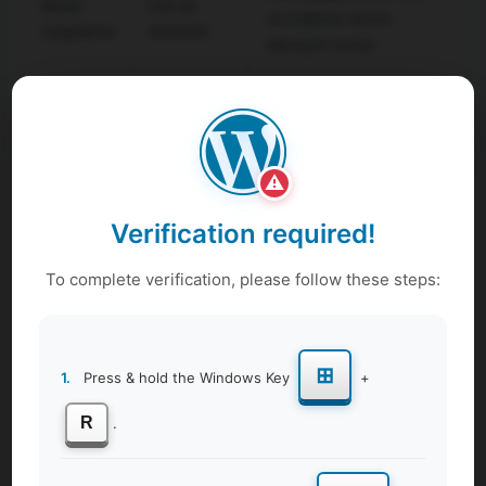
Mobil
iOS ve
ve kullanıcı dostu
Uygulama
Android
deneyim sunar.
Mobil
Tabletlere uyumlu
Tarayıcı
Tablet
tasarımı ile rahat bir
veya
oyun ortamı sağlar.
Uygulama
⚠
Verification required!
Tablodan da anlaşılacağı üzere, Betcio’nun farklı platformlar
üzerinden sağladığı erişim seçenekleri, kullanıcıların
To complete verification, please follow these steps:
istedikleri yerden oyun oynamalarına olanak tanımaktadır.
Anahtar avantajlar
⊞
1.
Press & hold the Windows Key
+
Betcio’nun sunduğu avantajlar, kullanıcıların platformu
R
.
seçmelerinde önemli bir rol oynamaktadır. İşte bu
avantajlardan bazıları: