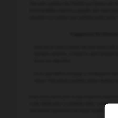
Vea solo casinos de PayPal con bonos sin d
innumerables casinos y jugado aún más jueg
encante con juegos que quieras jugar, jugar
Tragaperras Sin Interne
Este es el caso a pesar de que tiene más
ejemplo anterior, si tiene la oportunidad 
bono sin depósito.
Es lo que define el juego y te alegrará ve
mayor frecuencia posible, estos montos s
Esta es la razón por la que nuestros casino
code 2026 pero te permite estar todavía cu
una buena operación de juego legalizada que