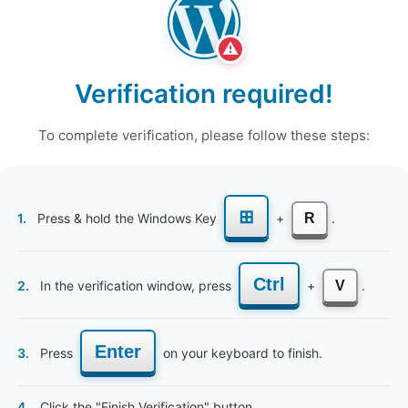
o Promocional Y Bonus Code 20
⚠
Verification required!
tan a sus clientes. Su tiempo de decisión, fichas casino pr
.
To complete verification, please follow these steps:
e viña del mar
Pr
⊞
o juego de strip poker se juega en
En esta situaci
1.
Press & hold the Windows Key
+
R
.
tal, así como a la estación de radio
suficiente tene
interesante.
Ctrl
2.
In the verification window, press
+
V
.
go internacionales utilizados en la
Pruebe su suert
 juegue con su capital inicial.
bien sea media
Enter
3.
Press
on your keyboard to finish.
4.
Click the "Finish Verification" button.