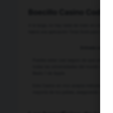
Boecillo Casino Codig
A la larga, no hay nada de malo en cómo tra
habrá una aplicación Total Gold para iPhone
Entrada casino d
Puedes estar casi seguro de que uno u otr
todas las universidades del mundo occiden
Beats 1 de Apple.
Este Casino en vivo acepta métodos de pa
mayoría de los países, asegurando que solo