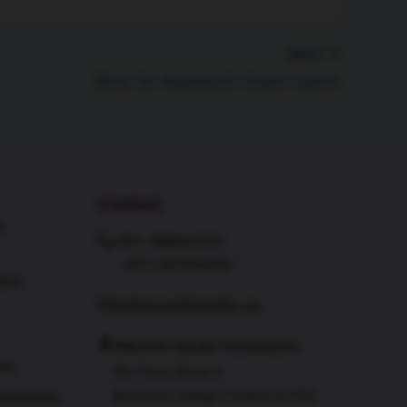
NEXT
Bono Sin Apuesta En Cripto Casino
Contact
h
+971 588667319
+971 527946490
ncy
wellness@9months.ae
9Months Health Consultancy
ess
8th Floor, Block A
Business Village, P.O.Box 87556
strations