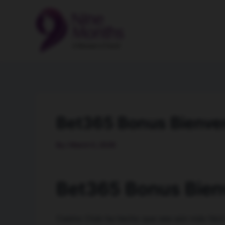
Skip
Post
to
navigation
content
Bet365 Bonus Bienve
By
/
March 5, 2026
Bet365 Bonus Bien
Casino Club ha hecho que sea aún más fácil 