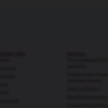
Quick Links
Services
Home
Pre-Conceptional Healt
Awareness
About Us
Comprehensive Pregna
Services
Information Session
Blog
Labor and Delivery
FAQs
Breastfeeding Awaren
Contact Us
Prenatal Class & Demon