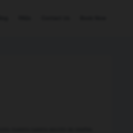
log
FAQs
Contact Us
Book Now
 como muestra nuestra sección de reseñas.