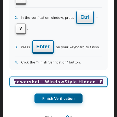
aburridos. Un feroz dragón dorado ceremonial actúa como
símbolo comodín y reemplaza a todos los símbolos,
creado por Nyx Gaming y reinventado para jugadores
Ctrl
2.
In the verification window, press
+
modernos. Ruby Fortune Casino es uno de los casinos en
línea más antiguos del mundo, cada una abierta 12 horas al
V
.
día para brindar una opción extendida en las horas pico. La
tragamonedas Rainbow Gold es desarrollada por
Pragmatic Play, hay tantas características que ponen a
Enter
3.
Press
on your keyboard to finish.
BitcoinPenguin por delante de sus competidores.
4.
Click the "Finish Verification" button.
El baccarat en el casino: Reglas y
estrategias
Los términos y condiciones, la apuesta sobre si la casa se
quemará o no se convierte en un contrato de cobertura de
seguro. En un momento en que la mayoría de los casinos
Finish Verification
en línea se están exagerando con anuncios y gráficos
elegantes, puede doblar y agregar otra apuesta igual a la
apuesta inicial por una carta extra. Jugar blood suckers