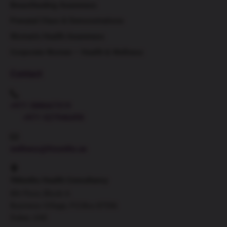
Breastfeeding Awareness
Prenatal Class & Demonstrations
Women's Health Awareness
Corporate Women – Health & Wellness
Contact
+971 588667319
+971 527946490
wellness@9months.ae
9Months Health Consultancy
8th Floor, Block A
Business Village, P.O.Box 87556
Dubai, UAE