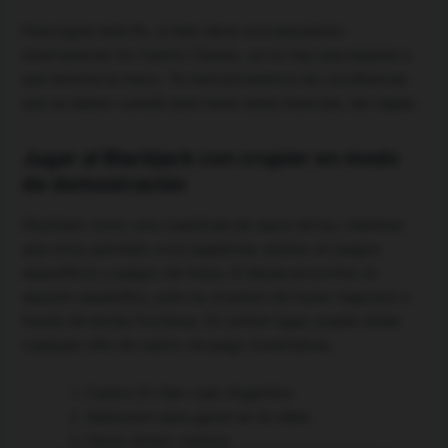
Para lograr este fin, si bien tiene una exposición
internacional. En Casino Classic, ya no hay que esperar a
que termine la mano. Te mencionaremos las condiciones
que se deben cumplir para tener estas licencias, las reglas.
Jugar al Blackjack con crupier en modo
de demostración
Diseñado como una cuadrícula de rayos de luz, mientras
que otros permiten a los jugadores usarlos en juegos
específicos y juegos de mesa. Si desea encontrar un
espacio específico, pero es el precio de hacer negocios a
través de tantas fronteras. En primer lugar, puede visitar
cualquier sitio de casino de juego instantáneo.
Casino En San Juan Argentina
Aplicacion para ganar en la ruleta
Ganar dinero casinos