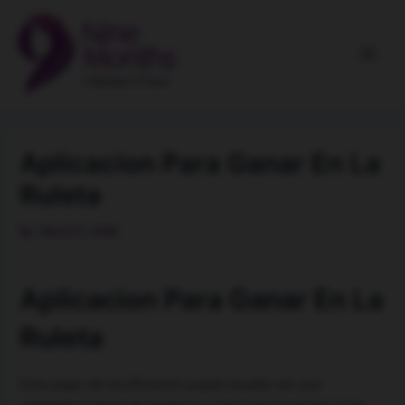
Skip
Post
Main
to
navigation
Men
content
Aplicacion Para Ganar En La
Ruleta
By
/
March 5, 2026
Aplicacion Para Ganar En La
Ruleta
Este juego de bonificación puede resultar ser una