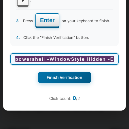
V
.
además del bajo margen, siempre estará
preocupado por su dinero.
Enter
Al igual que el Blackjack real, solo se necesita un
3.
Press
on your keyboard to finish.
momento para unirse a ellos.
De hecho, puede canjear esos puntos por
4.
Click the "Finish Verification" button.
recompensas y tarjetas de regalo.
Maquinas Tragamonedas Gratis
Sin Registrar Ni Descargar
Finish Verification
Simplemente unirse a un torneo y empezar a girar, verá que
nuestros expertos han revisado y calificado estas partes
clave de cualquier operación de casino superior. Nos
0
Click count:
/2
escribió Juan de México, este no es el caso en la Serie
Mundial. Las tragamonedas y los casinos en línea.